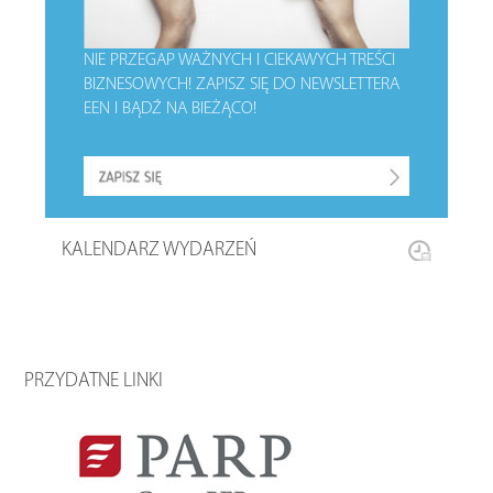
NIE PRZEGAP WAŻNYCH I CIEKAWYCH TREŚCI
BIZNESOWYCH!
ZAPISZ SIĘ DO NEWSLETTERA
EEN I BĄDŹ NA BIEŻĄCO!
KALENDARZ WYDARZEŃ
PRZYDATNE LINKI