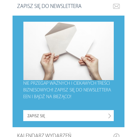
ZAPISZ SIĘ DO NEWSLETTERA
NIE PRZEGAP WAŻNYCH I CIEKAWYCH TREŚCI
BIZNESOWYCH!
ZAPISZ SIĘ DO NEWSLETTERA
EEN I BĄDŹ NA BIEŻĄCO!
KALENDARZ WYDARZEŃ