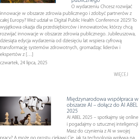
publicznego
O wydarzeniu Chcesz rozwijać
innowacje w obszarze zdrowia publicznego i zdobyć partnerów z
całej Europy? Weź udział w Digital Public Health Conference 2025! To
wyjątkowa okazja dla przedsiębiorców i innowatorów, którzy chcą
rozwijać innowacje w obszarze zdrowia publicznego. Jubileuszowa,
dziesiąta edycja wydarzenia od dziesięciu lat wspiera cyfrową
transformację systemów zdrowotnych, gromadząc liderów i
ekspertów z […]
czwartek, 24 lipca, 2025
WIĘCEJ
Międzynarodowa współpraca w
obszarze AI – dołącz do AI ABEL
2025
AI ABEL 2025 – spotkajmy się online
i pogadajmy o sztucznej inteligencji
Masz do czynienia z AI w swojej
pracy? A może po prostu ciekawi Cię, jak ta technologia wpływa na