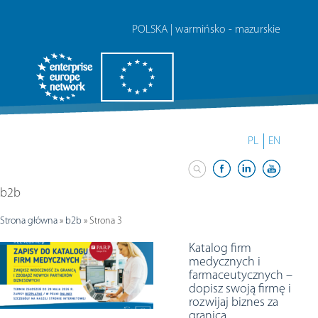
POLSKA | warmińsko - mazurskie
PL
EN
b2b
Strona główna
»
b2b
»
Strona 3
Katalog firm
medycznych i
farmaceutycznych –
dopisz swoją firmę i
rozwijaj biznes za
granicą