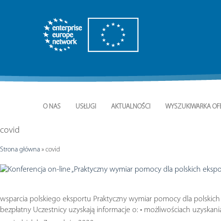
O NAS
USŁUGI
AKTUALNOŚCI
WYSZUKIWARKA OF
covid
Strona główna
»
covid
wsparcia polskiego eksportu Praktyczny wymiar pomocy dla polskich 
bezpłatny Uczestnicy uzyskają informacje o: • możliwościach uzyska