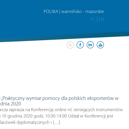
POLSKA | warmińsko - mazurskie
PL
EN
e „Praktyczny wymiar pomocy dla polskich eksporterów w
udnia 2020
cza zaprasza na Konferencję online nt. istniejących instrumentów
10 grudnia 2020 godz. 10.00-14.00 Udział w Konferencji jest
 placówek dyplomatycznych • […]