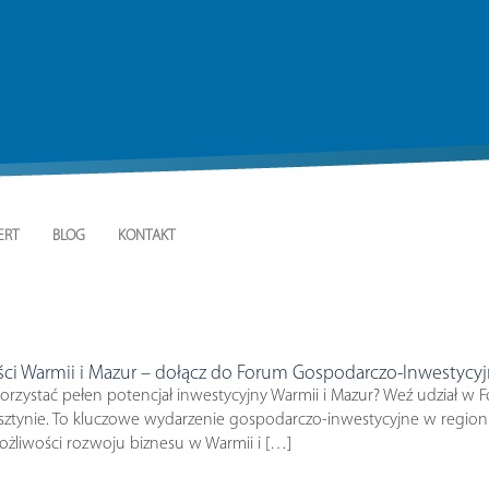
ERT
BLOG
KONTAKT
ci Warmii i Mazur – dołącz do Forum Gospodarczo-Inwestycyj
orzystać pełen potencjał inwestycyjny Warmii i Mazur? Weź udział w Fo
tynie. To kluczowe wydarzenie gospodarczo-inwestycyjne w regioni
ożliwości rozwoju biznesu w Warmii i […]