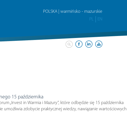
POLSKA | warmińsko - mazurskie
PL
EN
nego 15 października
rum „Invest in Warmia i Mazury”, które odbędzie się 15 października
e umożliwia zdobycie praktycznej wiedzy, nawiązanie wartościowych