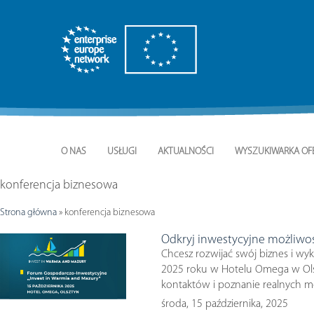
O NAS
USŁUGI
AKTUALNOŚCI
WYSZUKIWARKA OF
konferencja biznesowa
Strona główna
»
konferencja biznesowa
Odkryj inwestycyjne możliwoś
Chcesz rozwijać swój biznes i wyk
2025 roku w Hotelu Omega w Olsz
kontaktów i poznanie realnych m
środa, 15 października, 2025