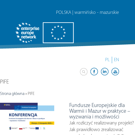
POLSKA | warmińsko - mazurskie
PL
EN
PIFE
Strona główna
»
PIFE
Fundusze Europejskie dla
Warmii i Mazur w praktyce –
wyzwania i możliwości
Jak rozliczyć realizowany projekt?
Jak prawidłowo zrealizować