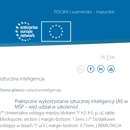
POLSKA | warmińsko - mazurskie
PL
EN
sztuczna inteligencja
Strona główna
»
sztuczna inteligencja
Praktyczne wykorzystanie sztucznej inteligencji (AI) w
MŚP – weź udział w szkoleniu!
/* Uniwersalne odstępy między blokami */ h2, h3, p, ul, table,
blockquote, section { margin-bottom: 1.5em; } /* Dodatkowe
odstępy w listach */ ul li { margin-bottom: 0.75em; } REKRUTACJA