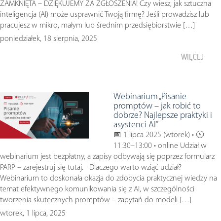
ZAMKNIĘTA – DZIĘKUJEMY ZA ZGŁOSZENIA! Czy wiesz, jak sztuczna
inteligencja (AI) może usprawnić Twoją firmę? Jeśli prowadzisz lub
pracujesz w mikro, małym lub średnim przedsiębiorstwie […]
poniedziałek, 18 sierpnia, 2025
WIĘCEJ
Webinarium „Pisanie
promptów – jak robić to
dobrze? Najlepsze praktyki i
asystenci AI”
📅 1 lipca 2025 (wtorek) • 🕦
11:30–13:00 • online Udział w
webinarium jest bezpłatny, a zapisy odbywają się poprzez formularz
PARP – zarejestruj się tutaj. Dlaczego warto wziąć udział?
Webinarium to doskonała okazja do zdobycia praktycznej wiedzy na
temat efektywnego komunikowania się z AI, w szczególności
tworzenia skutecznych promptów – zapytań do modeli […]
wtorek, 1 lipca, 2025