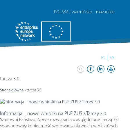
POLSKA | warmińsko - mazurskie
PL
EN
tarcza 3.0
Strona główna
»
tarcza 3.0
Informacja – nowe wnioski na PUE ZUS z Tarczy 3.0
Szanowni Państwo, Nowe rozwiązania uwzględnione Tarczą 3.0
spowodowały konieczność wprowadzania zmian w niektórych