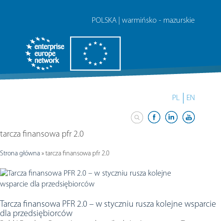
POLSKA | warmińsko - mazurskie
PL
EN
tarcza finansowa pfr 2.0
Strona główna
»
tarcza finansowa pfr 2.0
Tarcza finansowa PFR 2.0 – w styczniu rusza kolejne wsparcie
dla przedsiębiorców