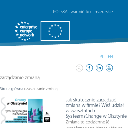
POLSKA | warmińsko - mazurskie
PL
EN
zarządzanie zmianą
Strona główna
»
zarządzanie zmianą
Jak skutecznie zarządzać
zmianą w firmie? Weź udział
w warsztatach
SysTeamsChange w Olsztynie
Zmiana to codzienność