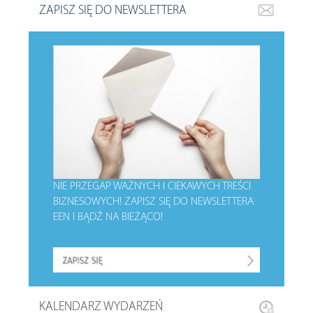
ZAPISZ SIĘ DO NEWSLETTERA
NIE PRZEGAP WAŻNYCH I CIEKAWYCH TREŚCI
BIZNESOWYCH!
ZAPISZ SIĘ DO NEWSLETTERA
EEN I BĄDŹ NA BIEŻĄCO!
KALENDARZ WYDARZEŃ