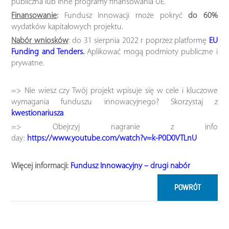
publiczna lub inne programy finansowania UE.
Finansowanie
:
Fundusz Innowacji może pokryć
do 60%
wydatków kapitałowych projektu.
Nabór wniosków
: do 31 sierpnia 2022 r poprzez platformę
EU
Funding and Tenders.
Aplikować mogą podmioty publiczne i
prywatne.
=> Nie wiesz czy Twój projekt wpisuje się w cele i kluczowe
wymagania funduszu innowacyjnego? Skorzystaj z
kwestionariusza
=> Obejrzyj nagranie z info
day:
https://www.youtube.com/watch?v=k-P0D0VTLnU
Więcej informacji:
Fundusz Innowacyjny – drugi nabór
POWRÓT