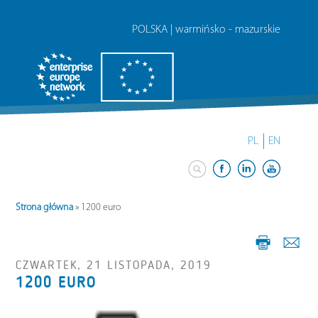
POLSKA | warmińsko - mazurskie
PL
EN
Strona główna
»
1200 euro
CZWARTEK, 21 LISTOPADA, 2019
1200 EURO