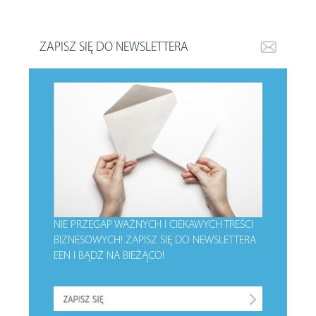
ZAPISZ SIĘ DO NEWSLETTERA
NIE PRZEGAP WAŻNYCH I CIEKAWYCH TREŚCI
BIZNESOWYCH!
ZAPISZ SIĘ DO NEWSLETTERA
EEN I BĄDŹ NA BIEŻĄCO!