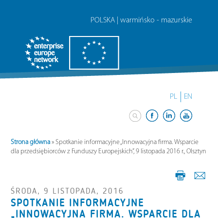
POLSKA | warmińsko - mazurskie
PL
EN
Strona główna
»
Spotkanie informacyjne „Innowacyjna firma. Wsparcie
dla przedsiębiorców z Funduszy Europejskich”, 9 listopada 2016 r., Olsztyn
ŚRODA, 9 LISTOPADA, 2016
SPOTKANIE INFORMACYJNE
„INNOWACYJNA FIRMA. WSPARCIE DLA