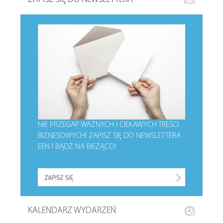
NIE PRZEGAP WAŻNYCH I CIEKAWYCH TREŚCI
BIZNESOWYCH!
ZAPISZ SIĘ DO NEWSLETTERA
EEN I BĄDŹ NA BIEŻĄCO!
KALENDARZ WYDARZEŃ