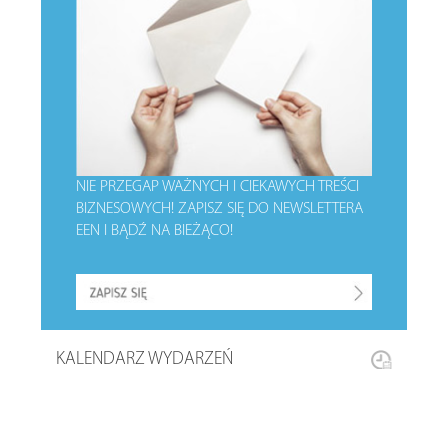
NIE PRZEGAP WAŻNYCH I CIEKAWYCH TREŚCI
BIZNESOWYCH!
ZAPISZ SIĘ DO NEWSLETTERA
EEN I BĄDŹ NA BIEŻĄCO!
KALENDARZ WYDARZEŃ