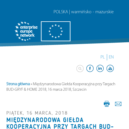
POLSKA | warmińsko - mazurskie
PL
EN
Strona główna
»
Międzynarodowa Giełda Kooperacyjna przy Targach
BUD-GRYF & HOME 2018, 16 marca 2018, Szczecin
PIĄTEK, 16 MARCA, 2018
MIĘDZYNARODOWA GIEŁDA
KOOPERACYJNA PRZY TARGACH BUD-