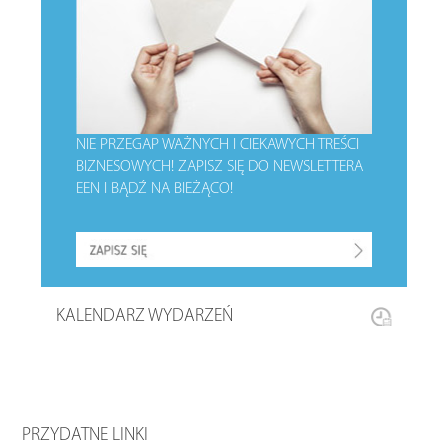
NIE PRZEGAP WAŻNYCH I CIEKAWYCH TREŚCI
BIZNESOWYCH!
ZAPISZ SIĘ DO NEWSLETTERA
EEN I BĄDŹ NA BIEŻĄCO!
KALENDARZ WYDARZEŃ
PRZYDATNE LINKI