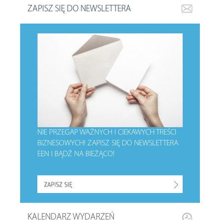
ZAPISZ SIĘ DO NEWSLETTERA
NIE PRZEGAP WAŻNYCH I CIEKAWYCH TREŚCI
BIZNESOWYCH!
ZAPISZ SIĘ DO NEWSLETTERA
EEN I BĄDŹ NA BIEŻĄCO!
KALENDARZ WYDARZEŃ