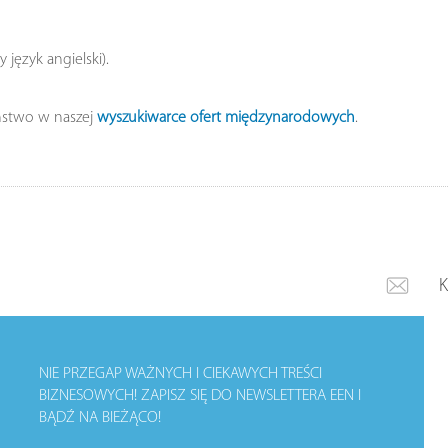
język angielski).
ństwo w naszej
wyszukiwarce ofert międzynarodowych
.
NIE PRZEGAP WAŻNYCH I CIEKAWYCH TREŚCI
BIZNESOWYCH!
ZAPISZ SIĘ DO NEWSLETTERA EEN I
BĄDŹ NA BIEŻĄCO!