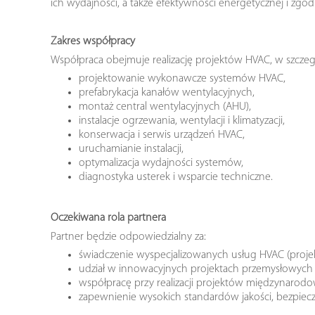
ich wydajności, a także efektywności energetycznej i zgod
Zakres współpracy
Współpraca obejmuje realizację projektów HVAC, w szczeg
projektowanie wykonawcze systemów HVAC,
prefabrykacja kanałów wentylacyjnych,
montaż central wentylacyjnych (AHU),
instalacje ogrzewania, wentylacji i klimatyzacji,
konserwacja i serwis urządzeń HVAC,
uruchamianie instalacji,
optymalizacja wydajności systemów,
diagnostyka usterek i wsparcie techniczne.
Oczekiwana rola partnera
Partner będzie odpowiedzialny za:
świadczenie wyspecjalizowanych usług HVAC (projek
udział w innowacyjnych projektach przemysłowych 
współpracę przy realizacji projektów międzynarod
zapewnienie wysokich standardów jakości, bezpiec