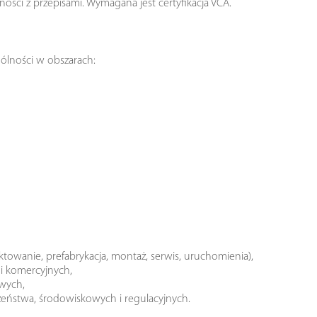
ności z przepisami. Wymagana jest certyfikacja VCA.
ólności w obszarach:
towanie, prefabrykacja, montaż, serwis, uruchomienia),
i komercyjnych,
owych,
zeństwa, środowiskowych i regulacyjnych.