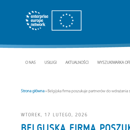
O NAS
USŁUGI
AKTUALNOŚCI
WYSZUKIWARKA OF
Strona główna
»
Belgijska firma poszukuje partnerów do wdrażani
WTOREK, 17 LUTEGO, 2026
BELGIJSKA FIRMA POSZ