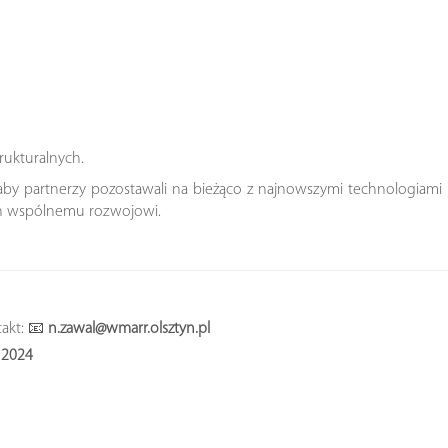
rukturalnych.
aby partnerzy pozostawali na bieżąco z najnowszymi technologiami i
ych wspólnemu rozwojowi.
takt: 📧
n.zawal@wmarr.olsztyn.pl
12024