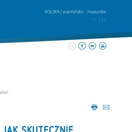
POLSKA | warmińsko - mazurskie
PL
EN
sztyn
JAK SKUTECZNIE