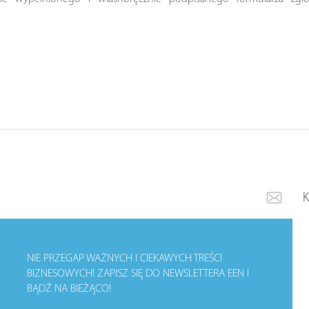
NIE PRZEGAP WAŻNYCH I CIEKAWYCH TREŚCI
BIZNESOWYCH!
ZAPISZ SIĘ DO NEWSLETTERA EEN I
BĄDŹ NA BIEŻĄCO!