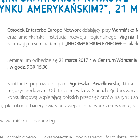
YNKU AMERYKAŃSKIM?”, 21 M
Ośrodek Enterprise Europe Network
działający przy
Warmińsko-Ma
oraz amerykańska instytucja rozwoju regionalnego
Virginia
zapraszają na seminarium pt.
„INFORMATORIUM RYNKOWE – Jak sku
Seminarium odbędzie się
21 marca 2017 r. w Centrum Wdrażania i 
, w godz. 9.30-15.00.
Spotkanie poprowadzi pani
Agnieszka Pawełkowska
, która
międzynarodowym. Od 15 lat mieszka w Stanach Zjednoczonych i
konsultingową wspierającą polskich przedsiębiorców na rynku a
ię jak pokonać bariery związane z wejściem na rynek amerykański, z
wa warmińsko – mazurskiego.
nie wypełnionego i własnoręcznie podpisanego formularza z