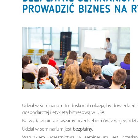
PROWADZIĆ BIZNES NA R
Udział w seminarium to doskonała okazja, by dowiedzieć s
gospodarczej i etykietą biznesową w USA.
Na wydarzenie zapraszamy przedsiębiorców z województ
Udział w seminarium jest
bezpłatny
.
Warunkiem uczestnictwa w seminarium jest przesła