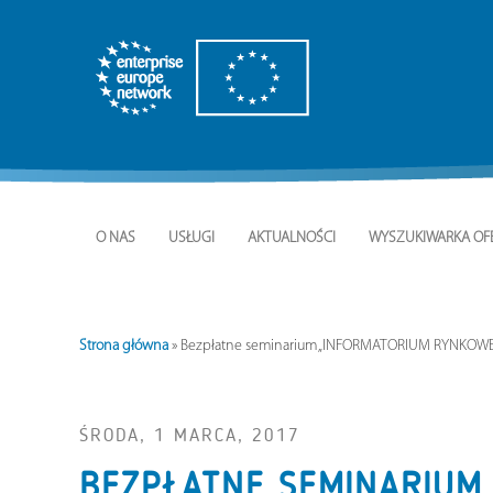
O NAS
USŁUGI
AKTUALNOŚCI
WYSZUKIWARKA OF
Strona główna
»
Bezpłatne seminarium „INFORMATORIUM RYNKOWE – J
ŚRODA, 1 MARCA, 2017
BEZPŁATNE SEMINARIUM 