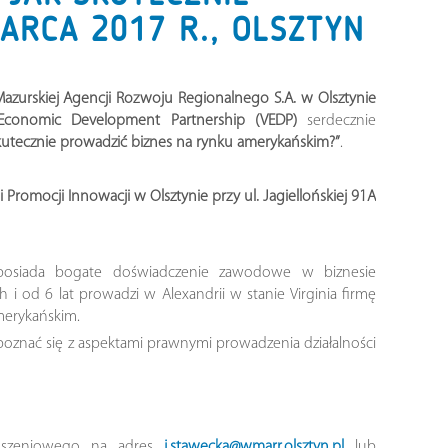
ARCA 2017 R., OLSZTYN
zurskiej Agencji Rozwoju Regionalnego S.A. w Olsztynie
 Economic Development Partnership (VEDP)
serdecznie
tecznie prowadzić biznes na rynku amerykańskim?”
.
Promocji Innowacji w Olsztynie przy ul. Jagiellońskiej 91A
 posiada bogate doświadczenie zawodowe w biznesie
 od 6 lat prowadzi w Alexandrii w stanie Virginia firmę
merykańskim.
apoznać się z aspektami prawnymi prowadzenia działalności
głoszeniowego na adres
j.stawecka@wmarr.olsztyn.pl
lub