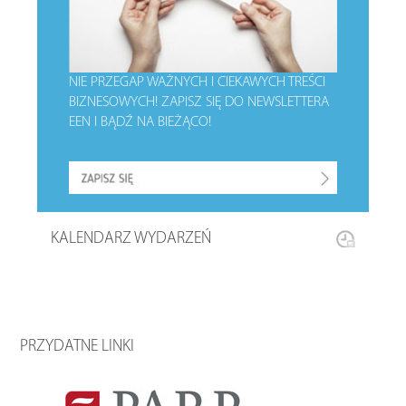
NIE PRZEGAP WAŻNYCH I CIEKAWYCH TREŚCI
BIZNESOWYCH!
ZAPISZ SIĘ DO NEWSLETTERA
EEN I BĄDŹ NA BIEŻĄCO!
KALENDARZ WYDARZEŃ
PRZYDATNE LINKI