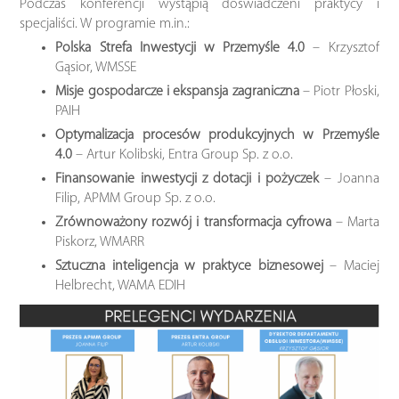
Podczas konferencji wystąpią doświadczeni praktycy i
specjaliści. W programie m.in.:
Polska Strefa Inwestycji w Przemyśle 4.0
– Krzysztof
Gąsior, WMSSE
Misje gospodarcze i ekspansja zagraniczna
– Piotr Płoski,
PAIH
Optymalizacja procesów produkcyjnych w Przemyśle
4.0
– Artur Kolibski, Entra Group Sp. z o.o.
Finansowanie inwestycji z dotacji i pożyczek
– Joanna
Filip, APMM Group Sp. z o.o.
Zrównoważony rozwój i transformacja cyfrowa
– Marta
Piskorz, WMARR
Sztuczna inteligencja w praktyce biznesowej
– Maciej
Helbrecht, WAMA EDIH