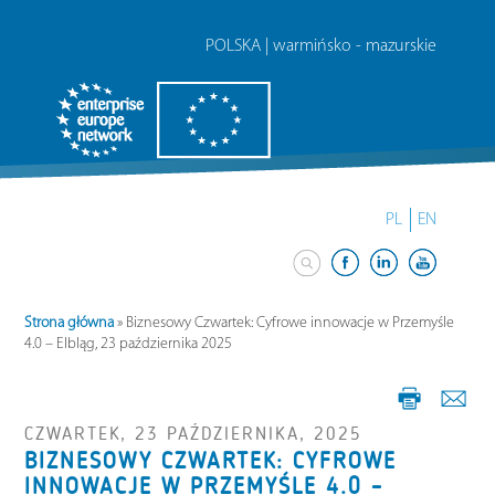
POLSKA | warmińsko - mazurskie
PL
EN
Strona główna
»
Biznesowy Czwartek: Cyfrowe innowacje w Przemyśle
4.0 – Elbląg, 23 października 2025
CZWARTEK, 23 PAŹDZIERNIKA, 2025
BIZNESOWY CZWARTEK: CYFROWE
INNOWACJE W PRZEMYŚLE 4.0 –