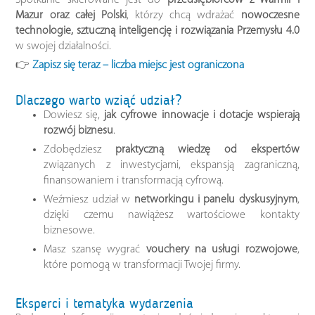
Spotkanie skierowane jest do
przedsiębiorców z Warmii i
Mazur oraz całej Polski
, którzy chcą wdrażać
nowoczesne
technologie, sztuczną inteligencję i rozwiązania Przemysłu 4.0
w swojej działalności.
👉
Zapisz się teraz – liczba miejsc jest ograniczona
Dlaczego warto wziąć udział?
Dowiesz się,
jak cyfrowe innowacje i dotacje wspierają
rozwój biznesu
.
Zdobędziesz
praktyczną wiedzę od ekspertów
związanych z inwestycjami, ekspansją zagraniczną,
finansowaniem i transformacją cyfrową.
Weźmiesz udział w
networkingu i panelu dyskusyjnym
,
dzięki czemu nawiążesz wartościowe kontakty
biznesowe.
Masz szansę wygrać
vouchery na usługi rozwojowe
,
które pomogą w transformacji Twojej firmy.
Eksperci i tematyka wydarzenia