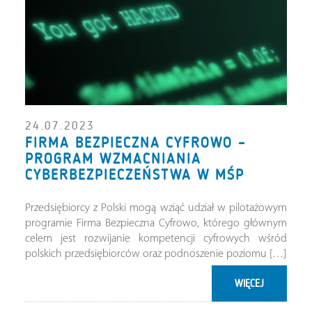
24.07.2023
FIRMA BEZPIECZNA CYFROWO –
PROGRAM WZMACNIANIA
CYBERBEZPIECZEŃSTWA W MŚP
Przedsiębiorcy z Polski mogą wziąć udział w pilotażowym
programie Firma Bezpieczna Cyfrowo, którego głównym
celem jest rozwijanie kompetencji cyfrowych wśród
polskich przedsiębiorców oraz podnoszenie poziomu […]
WIĘCEJ