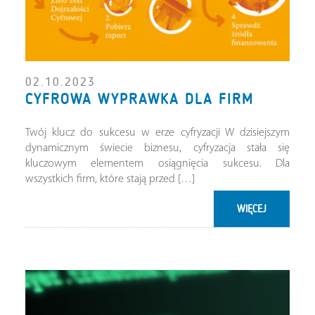
02.10.2023
CYFROWA WYPRAWKA DLA FIRM
Twój klucz do sukcesu w erze cyfryzacji W dzisiejszym
dynamicznym świecie biznesu, cyfryzacja stała się
kluczowym elementem osiągnięcia sukcesu. Dla
wszystkich firm, które stają przed […]
WIĘCEJ