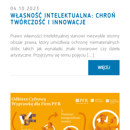
04.10.2023
WŁASNOŚĆ INTELEKTUALNA: CHROŃ
TWÓRCZOŚĆ I INNOWACJE
Prawo własności intelektualnej stanowi niezwykle istotny
obszar prawa, który umożliwia ochronę niematerialnych
dóbr, takich jak wynalazki, znaki towarowe czy dzieła
artystyczne. Przyjrzymy się temu pojęciu […]
WIĘCEJ