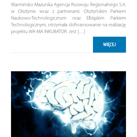
Warmińsko-Mazurska Agencja Rozwoju Regionalnego S.A.
w Olsztynie wraz z partnerami: Olsztyńskim Parkiem
Naukowo-Technologicznym oraz Elbląskim Parkiem
Technologicznym, otrzymała dofinansowanie na realizację
projektu WA-MA INKUBATOR. Jest […]
WIĘCEJ