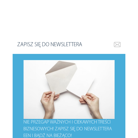
ZAPISZ SIĘ DO NEWSLETTERA
NIE PRZEGAP WAŻNYCH I CIEKAWYCH TREŚCI
BIZNESOWYCH!
ZAPISZ SIĘ DO NEWSLETTERA
EEN I BĄDŹ NA BIEŻĄCO!