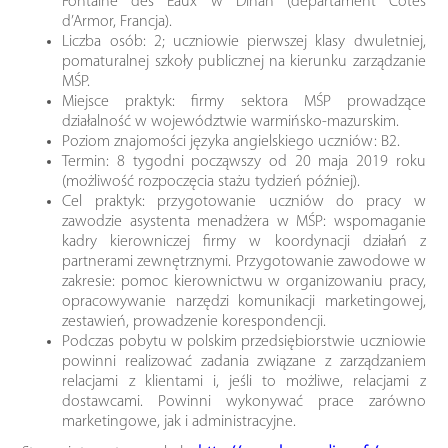
Fontaine des Eaux w Dinan (departament Côtes
d’Armor, Francja).
Liczba osób: 2; uczniowie pierwszej klasy dwuletniej,
pomaturalnej szkoły publicznej na kierunku zarządzanie
MŚP.
Miejsce praktyk: firmy sektora MŚP prowadzące
działalność w województwie warmińsko-mazurskim.
Poziom znajomości języka angielskiego uczniów: B2.
Termin: 8 tygodni począwszy od 20 maja 2019 roku
(możliwość rozpoczęcia stażu tydzień później).
Cel praktyk: przygotowanie uczniów do pracy w
zawodzie asystenta menadżera w MŚP: wspomaganie
kadry kierowniczej firmy w koordynacji działań z
partnerami zewnętrznymi. Przygotowanie zawodowe w
zakresie: pomoc kierownictwu w organizowaniu pracy,
opracowywanie narzędzi komunikacji marketingowej,
zestawień, prowadzenie korespondencji.
Podczas pobytu w polskim przedsiębiorstwie uczniowie
powinni realizować zadania związane z zarządzaniem
relacjami z klientami i, jeśli to możliwe, relacjami z
dostawcami. Powinni wykonywać prace zarówno
marketingowe, jak i administracyjne.