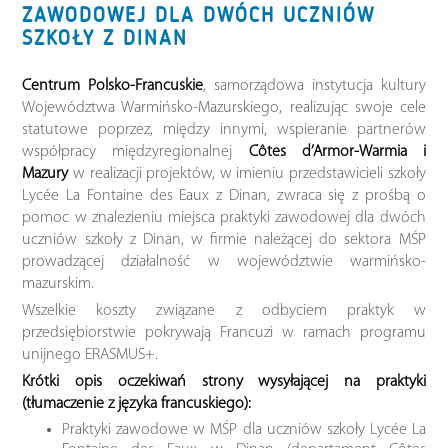
ZAWODOWEJ DLA DWÓCH UCZNIÓW
SZKOŁY Z DINAN
Centrum Polsko-Francuskie
, samorządowa instytucja kultury
Województwa Warmińsko-Mazurskiego, realizując swoje cele
statutowe poprzez, między innymi, wspieranie partnerów
współpracy międzyregionalnej
Côtes d’Armor-Warmia i
Mazury
w realizacji projektów, w imieniu przedstawicieli szkoły
Lycée La Fontaine des Eaux z Dinan, zwraca się z prośbą o
pomoc w znalezieniu miejsca praktyki zawodowej dla dwóch
uczniów szkoły z Dinan, w firmie należącej do sektora MŚP
prowadzącej działalność w województwie warmińsko-
mazurskim.
Wszelkie koszty związane z odbyciem praktyk w
przedsiębiorstwie pokrywają Francuzi w ramach programu
unijnego ERASMUS+.
Krótki opis oczekiwań strony wysyłającej na praktyki
(tłumaczenie z języka francuskiego):
Praktyki zawodowe w MŚP dla uczniów szkoły Lycée La