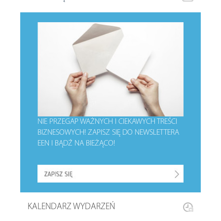
NIE PRZEGAP WAŻNYCH I CIEKAWYCH TREŚCI
BIZNESOWYCH!
ZAPISZ SIĘ DO NEWSLETTERA
EEN I BĄDŹ NA BIEŻĄCO!
KALENDARZ WYDARZEŃ