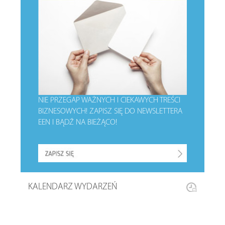
NIE PRZEGAP WAŻNYCH I CIEKAWYCH TREŚCI
BIZNESOWYCH!
ZAPISZ SIĘ DO NEWSLETTERA
EEN I BĄDŹ NA BIEŻĄCO!
KALENDARZ WYDARZEŃ