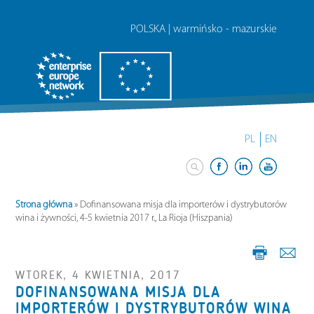
POLSKA | warmińsko - mazurskie
PL
EN
Strona główna
»
Dofinansowana misja dla importerów i dystrybutorów
wina i żywności, 4-5 kwietnia 2017 r., La Rioja (Hiszpania)
WTOREK, 4 KWIETNIA, 2017
DOFINANSOWANA MISJA DLA
IMPORTERÓW I DYSTRYBUTORÓW WINA