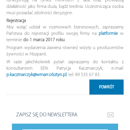
funkcjonują na rynku minimum 2 lata oraz prowadzą
działalność jako firma duża, bądź średnia. Uczestnicząca osoba
musi posiadać zdolności decyzyjne.
Rejestracja
Aby wziąć udział w rozmowach biznesowych, zapraszamy
Państwa do rejestracji profilu swojej firmy na
platformie
w
terminie
do 1 marca 2017 roku
.
Program wydarzenia zawiera również wizyty u producentów
żywności w Hiszpanii.
W razie jakichkolwiek pytań zapraszamy do kontaktu z
konsultantem EEN: Patrycja Kaczmarczyk, e-mail:
p.kaczmarczyk@wmarr.olsztyn.pl
, tel: 89 535 67 83.
POWRÓT
ZAPISZ SIĘ DO NEWSLETTERA