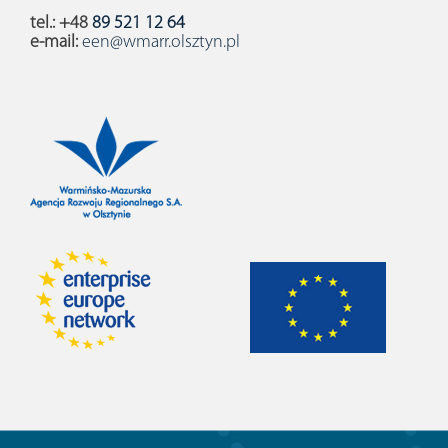
tel.: +48
89 521 12 64
e-mail:
een@wmarr.olsztyn.pl