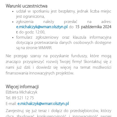
Warunki uczestnictwa
udział w spotkaniu jest bezpłatny, jednak liczba miejsc
jest ograniczona,
zgłoszenia należy przesłać na adres:
e.michalczyk@wmarr.olsztyn.pl
do
15 października 2024
r.
do godz. 12:00,
formularz zgłoszeniowy oraz klauzula informacyjna
dotycząca przetwarzania danych osobowych dostępne
są na stronie WMARR.
Nie przegap szansy na pozyskanie funduszy, które mogą
znacząco przyspieszyć rozwój Twojej firmy! Skontaktuj się z
nami już dziś i dowiedz się więcej na temat możliwości
finansowania innowacyjnych projektów.
Więcej informacji
Elżbieta Michalczyk
Tel. 89 521 12 75
E-mail:
e.michalczyk@wmarr.olsztyn.pl
Zarejestruj się już teraz i dołącz do przedsiębiorców, którzy
chcą zbudować konkurencyjność i innowacyjność swojej