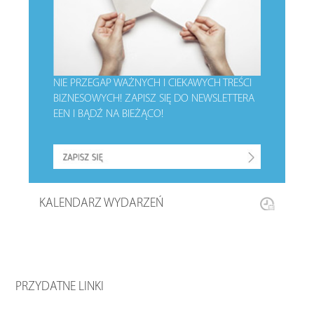
NIE PRZEGAP WAŻNYCH I CIEKAWYCH TREŚCI
BIZNESOWYCH!
ZAPISZ SIĘ DO NEWSLETTERA
EEN I BĄDŹ NA BIEŻĄCO!
KALENDARZ WYDARZEŃ
PRZYDATNE LINKI