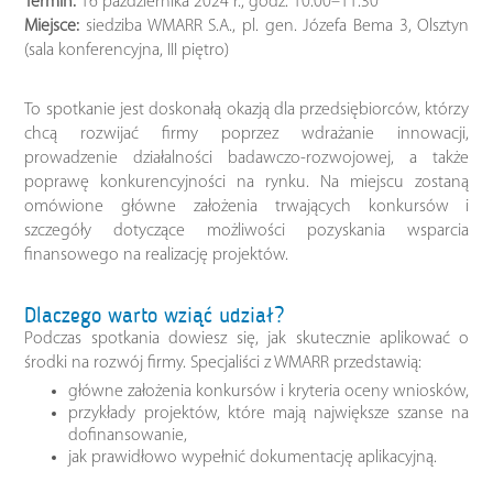
Termin:
16 października 2024 r., godz. 10:00–11:30
Miejsce:
siedziba WMARR S.A., pl. gen. Józefa Bema 3, Olsztyn
(sala konferencyjna, III piętro)
To spotkanie jest doskonałą okazją dla przedsiębiorców, którzy
chcą rozwijać firmy poprzez wdrażanie innowacji,
prowadzenie działalności badawczo-rozwojowej, a także
poprawę konkurencyjności na rynku. Na miejscu zostaną
omówione główne założenia trwających konkursów i
szczegóły dotyczące możliwości pozyskania wsparcia
finansowego na realizację projektów.
Dlaczego warto wziąć udział?
Podczas spotkania dowiesz się, jak skutecznie aplikować o
środki na rozwój firmy. Specjaliści z WMARR przedstawią:
główne założenia konkursów i kryteria oceny wniosków,
przykłady projektów, które mają największe szanse na
dofinansowanie,
jak prawidłowo wypełnić dokumentację aplikacyjną.