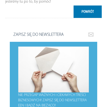
jesteśmy tu po to, by pomóc!
POWRÓT
ZAPISZ SIĘ DO NEWSLETTERA
NIE PRZEGAP WAŻNYCH I CIEKAWYCH TREŚCI
BIZNESOWYCH!
ZAPISZ SIĘ DO NEWSLETTERA
EEN I BĄDŹ NA BIEŻĄCO!