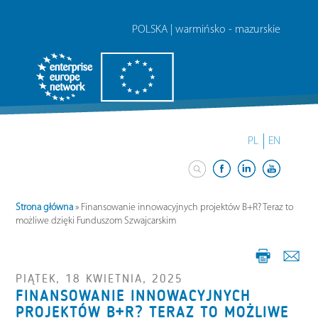
POLSKA | warmińsko - mazurskie
PL
EN
Strona główna
»
Finansowanie innowacyjnych projektów B+R? Teraz to
możliwe dzięki Funduszom Szwajcarskim
PIĄTEK, 18 KWIETNIA, 2025
FINANSOWANIE INNOWACYJNYCH
PROJEKTÓW B+R? TERAZ TO MOŻLIWE