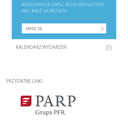
BIZNESOWYCH!
ZAPISZ SIĘ DO NEWSLETTERA
EEN I BĄDŹ NA BIEŻĄCO!
KALENDARZ WYDARZEŃ
PRZYDATNE LINKI