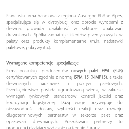
Francuska firma handlowa z regionu Auvergne-Rhône-Alpes,
specjalizująca się w dystrybucji oraz obrocie wyrobami z
drewna, prowadzi działalność w sektorze opakowań
drewnianych. Spółka zaopatruje klientów przemysłowych w
palety oraz produkty komplementarne (m.in. nadstawki
paletowe, pokrywy itp.).
Wymagane kompetencje i specjalizacje
Firma poszukuje producentów
nowych palet EPAL (EUR)
certyfikowanych zgodnie z normą
ISPM 15 (NIMP15),
a także
drewnianych nadstawek i pokryw paletowych.
Przedsiębiorstwo posiada ugruntowaną wiedzę w zakresie
wymagań rynkowych, standardów kontroli jakości oraz
koordynacji logistycznej. Dużą wagę przywiązuje do
niezawodności dostaw, szybkości reakcji oraz rozwoju
długoterminowych partnerstw w sektorze palet oraz
opakowań drewnianych. Poszukiwani partnerzy to
producenci działający wyłącznie na terenie Europy.