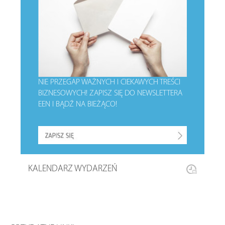
NIE PRZEGAP WAŻNYCH I CIEKAWYCH TREŚCI
BIZNESOWYCH!
ZAPISZ SIĘ DO NEWSLETTERA
EEN I BĄDŹ NA BIEŻĄCO!
KALENDARZ WYDARZEŃ