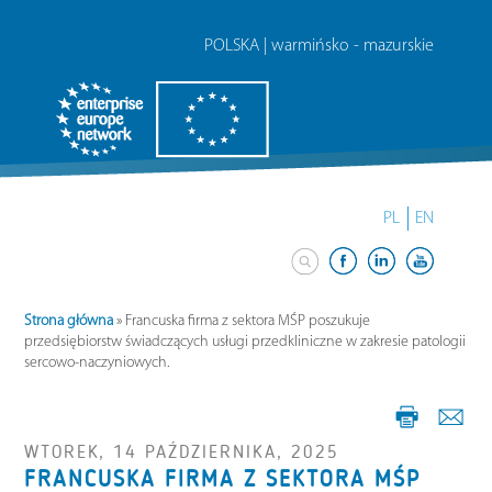
POLSKA | warmińsko - mazurskie
PL
EN
Strona główna
»
Francuska firma z sektora MŚP poszukuje
przedsiębiorstw świadczących usługi przedkliniczne w zakresie patologii
sercowo-naczyniowych.
WTOREK, 14 PAŹDZIERNIKA, 2025
FRANCUSKA FIRMA Z SEKTORA MŚP