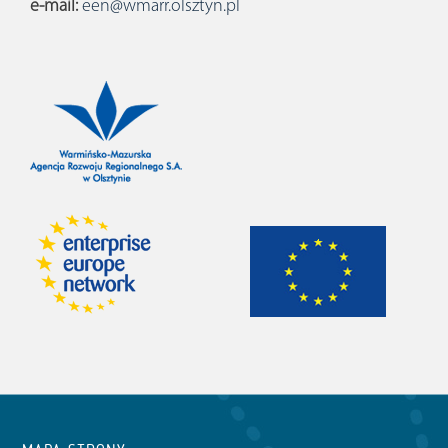
e-mail:
een@wmarr.olsztyn.pl