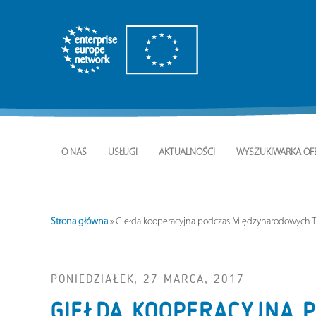
O NAS
USŁUGI
AKTUALNOŚCI
WYSZUKIWARKA OF
Strona główna
»
Giełda kooperacyjna podczas Międzynarodowych T
PONIEDZIAŁEK, 27 MARCA, 2017
GIEŁDA KOOPERACYJNA 