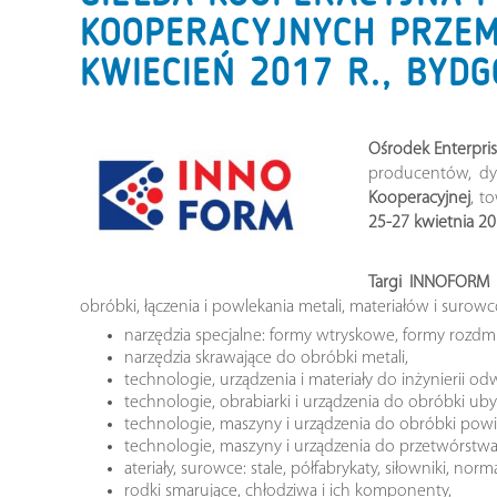
KOOPERACYJNYCH PRZEM
KWIECIEŃ 2017 R., BYD
Ośrodek Enterpri
producentów, dy
Kooperacyjnej
, t
25-27 kwietnia 20
Targi INNOFORM
obróbki, łączenia i powlekania metali, materiałów i surow
narzędzia specjalne: formy wtryskowe, formy rozd
narzędzia skrawające do obróbki metali,
technologie, urządzenia i materiały do inżynierii od
technologie, obrabiarki i urządzenia do obróbki ubyt
technologie, maszyny i urządzenia do obróbki powi
technologie, maszyny i urządzenia do przetwórstw
ateriały, surowce: stale, półfabrykaty, siłowniki, norma
rodki smarujące, chłodziwa i ich komponenty,