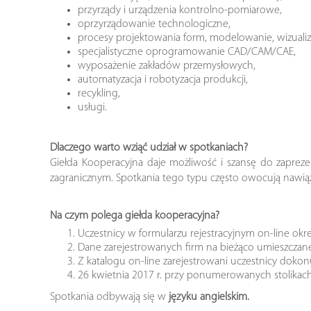
przyrządy i urządzenia kontrolno-pomiarowe,
oprzyrządowanie technologiczne,
procesy projektowania form, modelowanie, wizualiza
specjalistyczne oprogramowanie CAD/CAM/CAE,
wyposażenie zakładów przemysłowych,
automatyzacja i robotyzacja produkcji,
recykling,
usługi.
Dlaczego warto wziąć udział w spotkaniach?
Giełda Kooperacyjna daje możliwość i szansę do zaprez
zagranicznym. Spotkania tego typu często owocują nawi
Na czym polega giełda kooperacyjna?
Uczestnicy w formularzu rejestracyjnym on-line określ
Dane zarejestrowanych firm na bieżąco umieszczane 
Z katalogu on-line zarejestrowani uczestnicy dokon
26 kwietnia 2017 r. przy ponumerowanych stolika
Spotkania odbywają się w
języku angielskim.