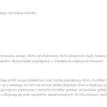
cja i symulacja wtrysku,
entowania swojej oferty produktowej, technologicznej bądź badawcz
ązaniem długotrwałej współpracy o charakterze międzynarodowym.
ają profil swojej działalności oraz rodzaj współpracy, który chcieliby 
są w katalogu on-line na stronie giełdy (każdego dnia w katalogu poj
ują wyboru partnerów, z którymi chcieliby spotkać się podczas giełdy
ch odbywają się serie uprzednio zaaranżowanych 30-minutowych spo