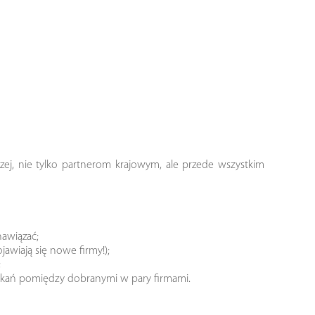
ej, nie tylko partnerom krajowym, ale przede wszystkim
nawiązać;
awiają się nowe firmy!);
;
tkań pomiędzy dobranymi w pary firmami.