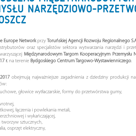
YSŁU NARZĘDZIOWO-PRZETW
GOSZCZ
se Europe Network
przy
Toruńskiej Agencji Rozwoju Regionalnego S.A
strybutorów oraz specjalistów sektora wytwarzania narzędzi i p
owarzyszącej
Międzynarodowym Targom Kooperacyjnym Przemysłu 
17 r.
na terenie
Bydgoskiego Centrum Targowo-Wystawienniczego
.
 2017
obejmują najważniejsze zagadnienia z dziedziny produkcji na
ców:
muchowe, głowice wytłaczarskie, formy do przetwórstwa gumy,
wrotnej,
kowej, łączenia i powlekania metali,
erzchniowej i wykańczającej,
a tworzyw sztucznych,
lia, osprzęt elektryczny,