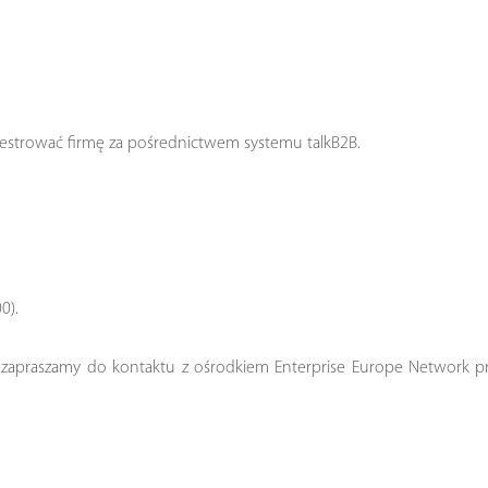
rejestrować firmę za pośrednictwem systemu talkB2B.
0).
h zapraszamy do kontaktu z ośrodkiem Enterprise Europe Network p