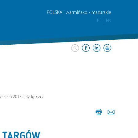
POLSKA | warmińsko - mazurskie
PL
EN
ecień 2017 r., Bydgoszcz
 TARGÓW