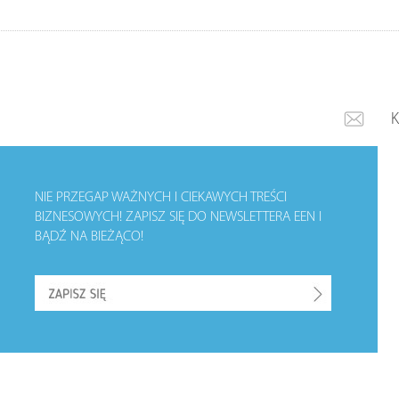
NIE PRZEGAP WAŻNYCH I CIEKAWYCH TREŚCI
BIZNESOWYCH!
ZAPISZ SIĘ DO NEWSLETTERA EEN I
BĄDŹ NA BIEŻĄCO!