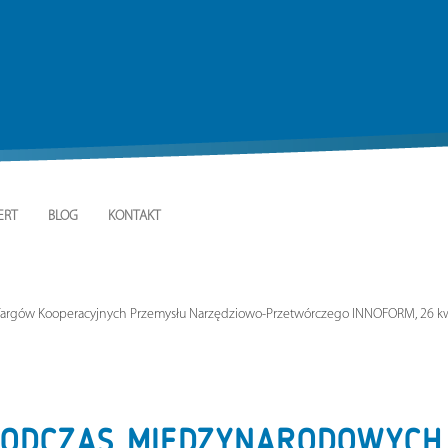
ERT
BLOG
KONTAKT
argów Kooperacyjnych Przemysłu Narzędziowo-Przetwórczego INNOFORM, 26 kwi
PODCZAS MIĘDZYNARODOWYCH