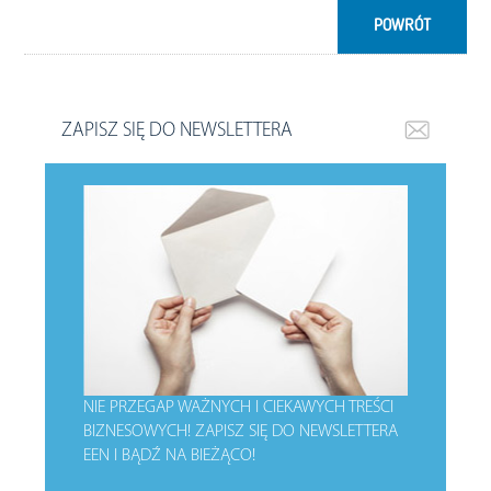
POWRÓT
ZAPISZ SIĘ DO NEWSLETTERA
NIE PRZEGAP WAŻNYCH I CIEKAWYCH TREŚCI
BIZNESOWYCH!
ZAPISZ SIĘ DO NEWSLETTERA
EEN I BĄDŹ NA BIEŻĄCO!