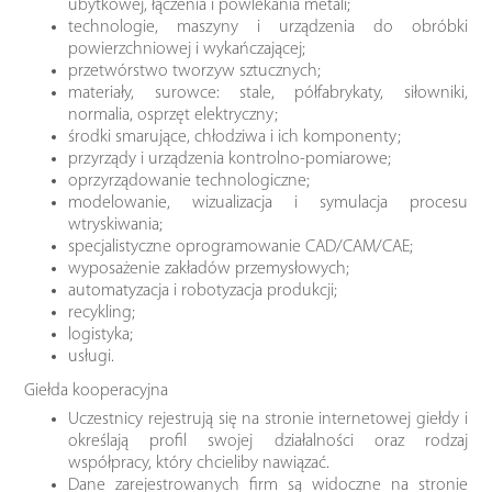
ubytkowej, łączenia i powlekania metali​​;
technologie, maszyny i urządzenia do obróbki
powierzchniowej i wykańczającej​;
przetwórstwo tworzyw sztucznych;
materiały, surowce: stale, półfabrykaty, siłowniki,
normalia, osprzęt elektryczny;
środki smarujące, chłodziwa i ich komponenty;
przyrządy i urządzenia kontrolno-pomiarowe;
oprzyrządowanie technologiczne​;
modelowanie, wizualizacja i symulacja procesu
wtryskiwania;
specjalistyczne oprogramowanie CAD/CAM/CAE;
wyposażenie zakładów przemysłowych;
automatyzacja i robotyzacja produkcji;
recykling;
logistyka;
usługi.
Giełda kooperacyjna
Uczestnicy rejestrują się na stronie internetowej giełdy i
określają profil swojej działalności oraz rodzaj
współpracy, który chcieliby nawiązać.
Dane zarejestrowanych firm są widoczne na stronie