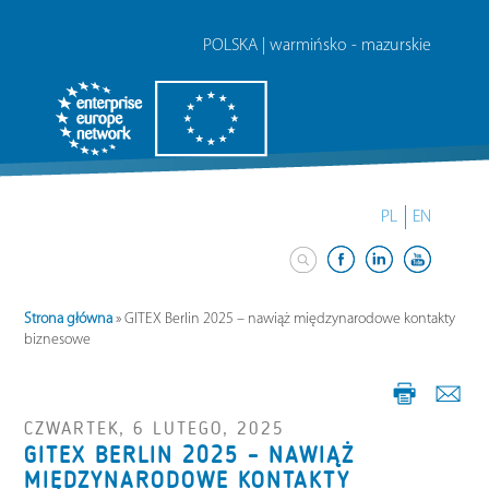
POLSKA | warmińsko - mazurskie
PL
EN
Strona główna
»
GITEX Berlin 2025 – nawiąż międzynarodowe kontakty
biznesowe
CZWARTEK, 6 LUTEGO, 2025
GITEX BERLIN 2025 – NAWIĄŻ
MIĘDZYNARODOWE KONTAKTY