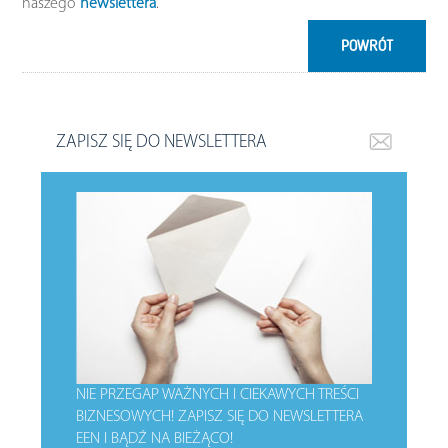
naszego
newslettera
.
POWRÓT
ZAPISZ SIĘ DO NEWSLETTERA
NIE PRZEGAP WAŻNYCH I CIEKAWYCH TREŚCI
BIZNESOWYCH!
ZAPISZ SIĘ DO NEWSLETTERA
EEN I BĄDŹ NA BIEŻĄCO!