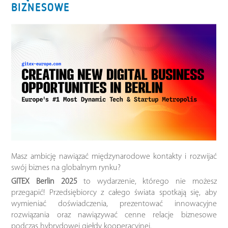
BIZNESOWE
Masz ambicję nawiązać międzynarodowe kontakty i rozwijać
swój biznes na globalnym rynku?
GITEX Berlin 2025
to wydarzenie, którego nie możesz
przegapić! Przedsiębiorcy z całego świata spotkają się, aby
wymieniać doświadczenia, prezentować innowacyjne
rozwiązania oraz nawiązywać cenne relacje biznesowe
podczas hybrydowej giełdy kooperacyjnej.