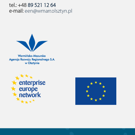
tel.: +48
89 521 12 64
e-mail:
een@wmarr.olsztyn.pl