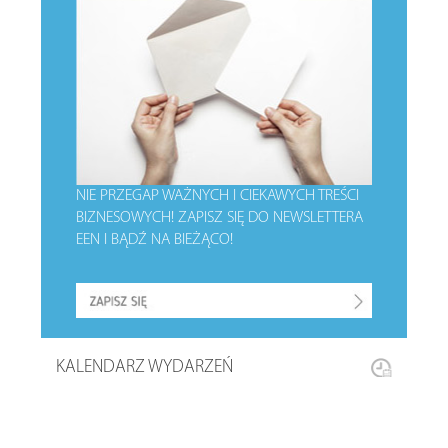
NIE PRZEGAP WAŻNYCH I CIEKAWYCH TREŚCI
BIZNESOWYCH!
ZAPISZ SIĘ DO NEWSLETTERA
EEN I BĄDŹ NA BIEŻĄCO!
KALENDARZ WYDARZEŃ