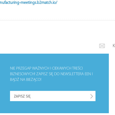
anufacturing-meetings.b2match.io/
NIE PRZEGAP WAŻNYCH I CIEKAWYCH TREŚCI
BIZNESOWYCH!
ZAPISZ SIĘ DO NEWSLETTERA EEN I
BĄDŹ NA BIEŻĄCO!