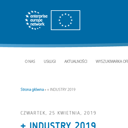
O NAS
USŁUGI
AKTUALNOŚCI
WYSZUKIWARKA OF
Strona główna
»
+ INDUSTRY 2019
CZWARTEK, 25 KWIETNIA, 2019
+ INDUSTRY 2019