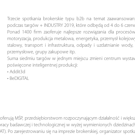
Trzecie spotkania brokerskie typu b2b na temat zaawansowa
podczas targów + INDUSTRY 2019, które odbędą od 4 do 6 czerwca
Ponad 1400 firm zaoferuje najlepsze rozwiązania dla procesów
motoryzacja, produkcja metalowa, energetyka, przemysł kolejowy,
stalowy, transport i infrastruktura, odpady i uzdatnianie wody,
przemysłowe, grupy zakupowe itp.
Suma siedmiu targów w jednym miejscu zmieni centrum wystaw
poświęcone inteligentnej produkcji:
• Addit3d
• BeDIGITAL
., oferują MŚP, przedsiębiorstwom rozpoczynającym działalność i wi
acy badawczej i technologicznej w wyżej wymienionych dziedzinach
). Po zarejestrowaniu się na imprezie brokerskiej, organizator spotka