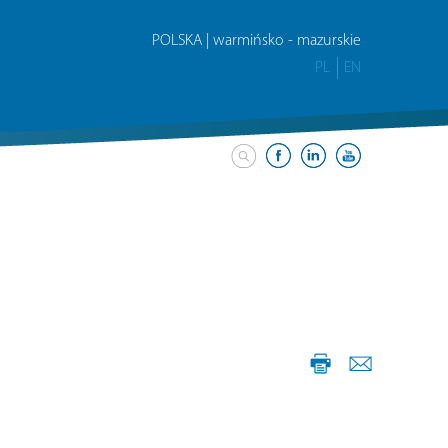
POLSKA | warmińsko - mazurskie
PL
EN