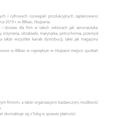
nych i cyfrowych rozwiązań produkcyjnych zaplanowano
 2019 r. w Bilbao, Hiszpania.
 i dostaw dla firm w takich sektorach jak: aeronautyka,
 inżynieria, obrabiarki, marynarka, petrochemia, przemysł
 a także wszystkie kanały dystrybucji, takie jak magazyny
owe w Bilbao w największe w Hiszpanii miejsce spotkań
ększym firmom, a także organizacjom badawczym, możliwość
.
ń skontaktuje się z Tobą w sprawie płatności.