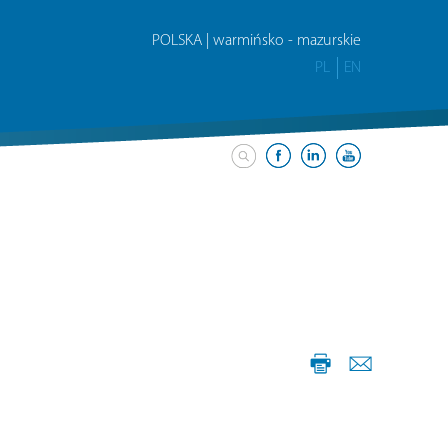
POLSKA | warmińsko - mazurskie
PL
EN