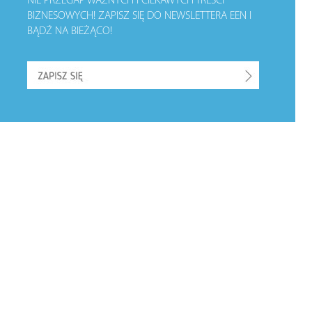
NIE PRZEGAP WAŻNYCH I CIEKAWYCH TREŚCI
BIZNESOWYCH!
ZAPISZ SIĘ DO NEWSLETTERA EEN I
BĄDŹ NA BIEŻĄCO!