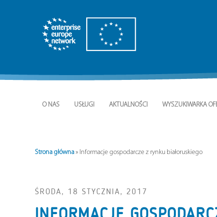
O NAS
USŁUGI
AKTUALNOŚCI
WYSZUKIWARKA OF
Strona główna
»
Informacje gospodarcze z rynku białoruskiego
ŚRODA, 18 STYCZNIA, 2017
INFORMACJE GOSPODARC