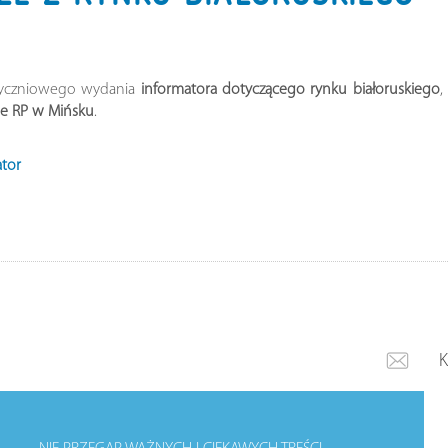
styczniowego wydania
informatora dotyczącego rynku białoruskiego
,
ie RP w Mińsku
.
ator