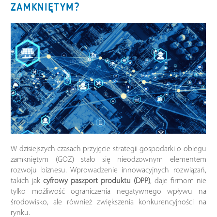
ZAMKNIĘTYM?
W dzisiejszych czasach przyjęcie strategii gospodarki o obiegu
zamkniętym (GOZ) stało się nieodzownym elementem
rozwoju biznesu. Wprowadzenie innowacyjnych rozwiązań,
takich jak
cyfrowy paszport produktu (DPP)
, daje firmom nie
tylko możliwość ograniczenia negatywnego wpływu na
środowisko, ale również zwiększenia konkurencyjności na
rynku.