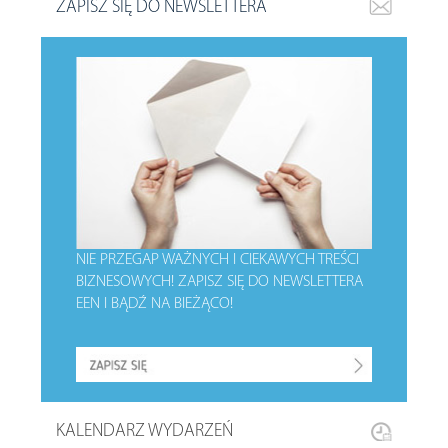
ZAPISZ SIĘ DO NEWSLETTERA
NIE PRZEGAP WAŻNYCH I CIEKAWYCH TREŚCI
BIZNESOWYCH!
ZAPISZ SIĘ DO NEWSLETTERA
EEN I BĄDŹ NA BIEŻĄCO!
KALENDARZ WYDARZEŃ