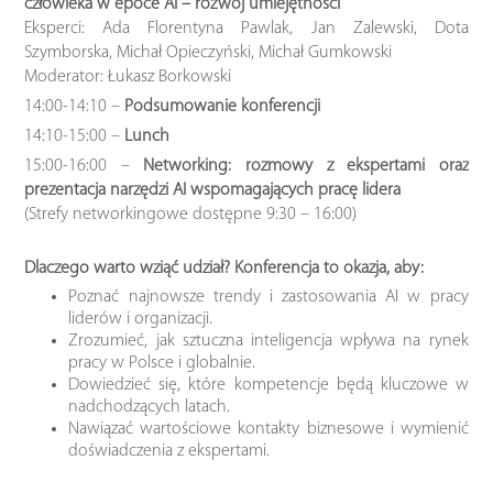
człowieka w epoce AI – rozwój umiejętności
Eksperci: Ada Florentyna Pawlak, Jan Zalewski, Dota
Szymborska, Michał Opieczyński, Michał Gumkowski
Moderator: Łukasz Borkowski
14:00-14:10 –
Podsumowanie konferencji
14:10-15:00 –
Lunch
15:00-16:00 –
Networking: rozmowy z ekspertami oraz
prezentacja narzędzi AI wspomagających pracę lidera
(Strefy networkingowe dostępne 9:30 – 16:00)
Dlaczego warto wziąć udział? Konferencja to okazja, aby:
Poznać najnowsze trendy i zastosowania AI w pracy
liderów i organizacji.
Zrozumieć, jak sztuczna inteligencja wpływa na rynek
pracy w Polsce i globalnie.
Dowiedzieć się, które kompetencje będą kluczowe w
nadchodzących latach.
Nawiązać wartościowe kontakty biznesowe i wymienić
doświadczenia z ekspertami.