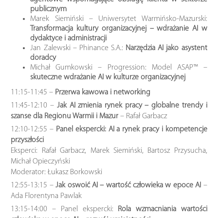
publicznym
Marek Siemiński – Uniwersytet Warmińsko-Mazurski:
Transformacja kultury organizacyjnej – wdrażanie AI w
dydaktyce i administracji
Jan Zalewski – Phinance S.A.:
Narzędzia AI jako asystent
doradcy
Michał Gumkowski – Progression: Model ASAP™ –
skuteczne wdrażanie AI w kulturze organizacyjnej
11:15-11:45 –
Przerwa kawowa i networking
11:45-12:10 –
Jak AI zmienia rynek pracy – globalne trendy i
szanse dla Regionu Warmii i Mazur
– Rafał Garbacz
12:10-12:55 –
Panel ekspercki: AI a rynek pracy i kompetencje
przyszłości
Eksperci: Rafał Garbacz, Marek Siemiński, Bartosz Przysucha,
Michał Opieczyński
Moderator: Łukasz Borkowski
12:55-13:15 –
Jak oswoić AI – wartość człowieka w epoce AI
–
Ada Florentyna Pawlak
13:15-14:00 – Panel ekspercki:
Rola wzmacniania wartości