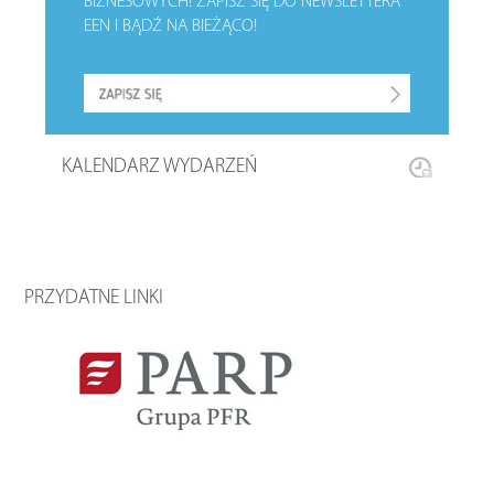
BIZNESOWYCH!
ZAPISZ SIĘ DO NEWSLETTERA
EEN I BĄDŹ NA BIEŻĄCO!
KALENDARZ WYDARZEŃ
PRZYDATNE LINKI