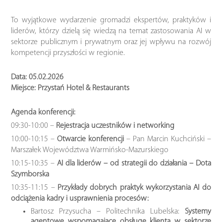
To wyjątkowe wydarzenie gromadzi ekspertów, praktyków i
liderów, którzy dzielą się wiedzą na temat zastosowania AI w
sektorze publicznym i prywatnym oraz jej wpływu na rozwój
kompetencji przyszłości w regionie.
Data: 05.02.2026
Miejsce: Przystań Hotel & Restaurants
Agenda konferencji:
09:30-10:00 –
Rejestracja uczestników i networking
10:00-10:15 –
Otwarcie konferencji
– Pan Marcin Kuchciński –
Marszałek Województwa Warmińsko-Mazurskiego
10:15-10:35 –
AI dla liderów – od strategii do działania – Dota
Szymborska
10:35-11:15 –
Przykłady dobrych praktyk wykorzystania AI do
odciążenia kadry i usprawnienia procesów:
Bartosz Przysucha – Politechnika Lubelska:
Systemy
agentowe wspomagające obsługę klienta w sektorze