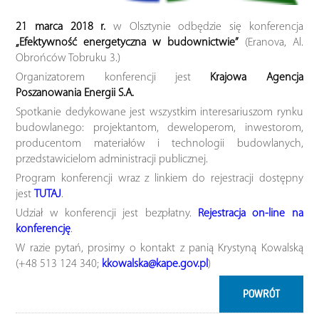
21 marca 2018 r.
w Olsztynie odbędzie się konferencja
„Efektywność energetyczna w budownictwie”
(Eranova, Al.
Obrońców Tobruku 3.)
Organizatorem konferencji jest
Krajowa Agencja
Poszanowania Energii S.A.
Spotkanie dedykowane jest wszystkim interesariuszom rynku
budowlanego: projektantom, deweloperom, inwestorom,
producentom materiałów i technologii budowlanych,
przedstawicielom administracji publicznej.
Program konferencji wraz z linkiem do rejestracji dostępny
jest
TUTAJ
.
Udział w konferencji jest bezpłatny.
Rejestracja on-line na
konferencję
.
W razie pytań, prosimy o kontakt z panią Krystyną Kowalską
(+48 513 124 340;
kkowalska@kape.gov.pl
)
POWRÓT