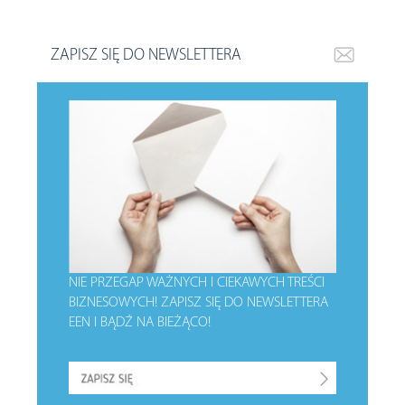
ZAPISZ SIĘ DO NEWSLETTERA
NIE PRZEGAP WAŻNYCH I CIEKAWYCH TREŚCI
BIZNESOWYCH!
ZAPISZ SIĘ DO NEWSLETTERA
EEN I BĄDŹ NA BIEŻĄCO!