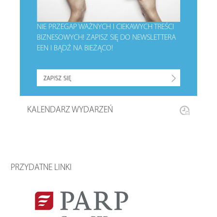
NIE PRZEGAP WAŻNYCH I CIEKAWYCH TREŚCI
BIZNESOWYCH!
ZAPISZ SIĘ DO NEWSLETTERA
EEN I BĄDŹ NA BIEŻĄCO!
KALENDARZ WYDARZEŃ
PRZYDATNE LINKI