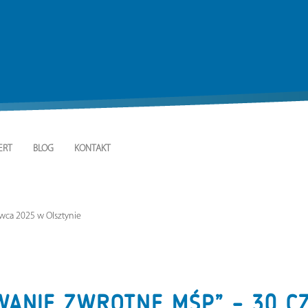
ERT
BLOG
KONTAKT
wca 2025 w Olsztynie
WANIE ZWROTNE MŚP” – 30 C