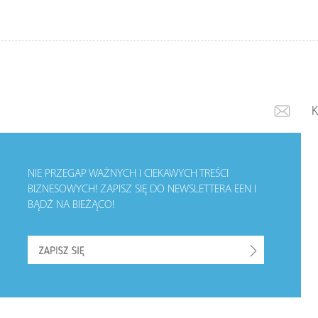
NIE PRZEGAP WAŻNYCH I CIEKAWYCH TREŚCI
BIZNESOWYCH!
ZAPISZ SIĘ DO NEWSLETTERA EEN I
BĄDŹ NA BIEŻĄCO!