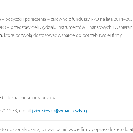
e
– pożyczki i poręczenia – zarówno z funduszy RPO na lata 2014–202
 – przedstawicieli Wydziału Instrumentów Finansowych i Wspierani
ch
, które pozwolą dostosować wsparcie do potrzeb Twojej firmy.
 – liczba miejsc ograniczona
521 12 78, e‑mail:
j.zienkiewicz@wmarr.olsztyn.pl
 – to doskonała okazja, by wzmocnić swoje firmy poprzez dostęp do 