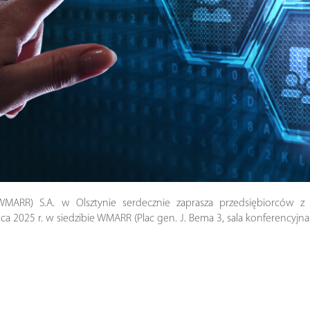
ARR) S.A. w Olsztynie serdecznie zaprasza przedsiębiorców z 
ca 2025 r. w siedzibie WMARR (Plac gen. J. Bema 3, sala konferencyjna na