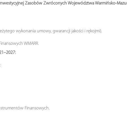
ii Inwestycyjnej Zasobów Zwróconych Województwa Warmińsko‑Mazu
leżytego wykonania umowy, gwarancji jakości i rękojmi).
 Finansowych WMARR.
21–2027:
:
Instrumentów Finansowych.