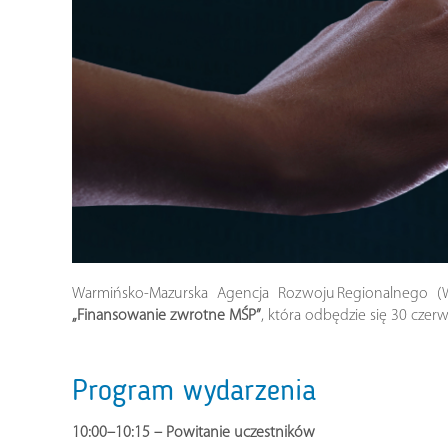
Warmińsko‑Mazurska Agencja Rozwoju Regionalnego (WM
„Finansowanie zwrotne MŚP”
, która odbędzie się 30 czerw
Program wydarzenia
10:00–10:15 – Powitanie uczestników