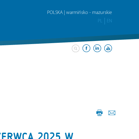
POLSKA | warmińsko - mazurskie
PL
EN
ZERWCA 2025 W