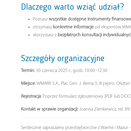
Dlaczego warto wziąć udział?
Poznasz
wszystkie dostępne instrumenty finansow
otrzymasz
konkretne informacje
od ekspertów WMARR
skorzystasz z
bezpłatnych konsultacji indywidualny
Szczegóły organizacyjne
Termin:
30 czerwca 2025 r., godz. 10:00–12:30
Miejsce:
WMARR S.A., Plac Gen. J. Bema 3, III piętro, Olsztyn
Rejestracja:
Poprzez formularz zgłoszeniowy (PDF lub DOCX)
Kontakt w sprawie organizacji:
Joanna Zienkiewicz, tel. 89 
Serdecznie zapraszamy przedsiębiorców z Warmii i Mazur