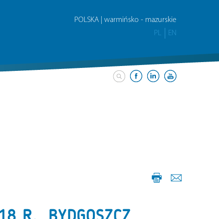
POLSKA | warmińsko - mazurskie
PL
EN
18 R., BYDGOSZCZ