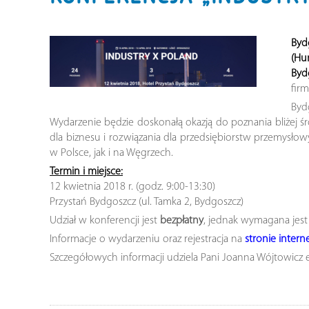
Byd
(Hu
Byd
firm
Byd
Wydarzenie będzie doskonałą okazją do poznania bliżej 
dla biznesu i rozwiązania dla przedsiębiorstw przemysło
w Polsce, jak i na Węgrzech.
Termin i miejsce:
12 kwietnia 2018 r. (godz. 9:00-13:30)
Przystań Bydgoszcz (ul. Tamka 2, Bydgoszcz)
Udział w konferencji jest
bezpłatny
, jednak wymagana jest 
Informacje o wydarzeniu oraz rejestracja na
stronie intern
Szczegółowych informacji udziela Pani Joanna Wójtowicz 