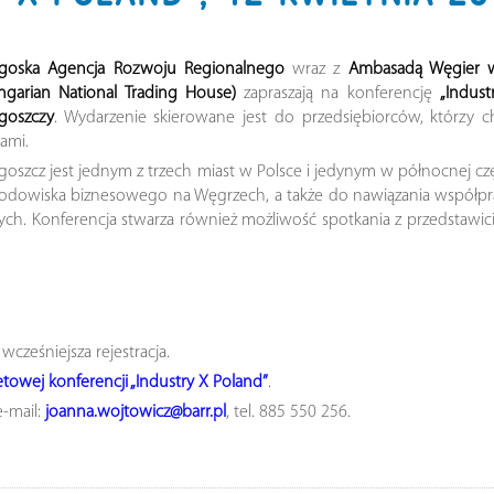
goska Agencja Rozwoju Regionalnego
wraz z
Ambasadą Węgier 
ngarian National Trading House)
zapraszają na konferencję
„Indust
goszczy
. Wydarzenie skierowane jest do przedsiębiorców, którzy ch
ami.
goszcz jest jednym z trzech miast w Polsce i jedynym w północnej czę
środowiska biznesowego na Węgrzech, a także do nawiązania współpr
wych. Konferencja stwarza również możliwość spotkania z przedstawic
wcześniejsza rejestracja.
etowej konferencji „Industry X Poland”
.
e-mail:
joanna.wojtowicz@barr.pl
, tel. 885 550 256.