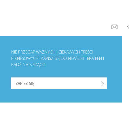
NIE PRZEGAP WAŻNYCH I CIEKAWYCH TREŚCI
BIZNESOWYCH!
ZAPISZ SIĘ DO NEWSLETTERA EEN I
BĄDŹ NA BIEŻĄCO!