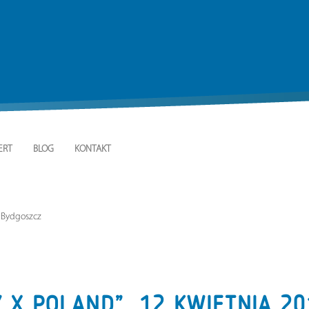
ERT
BLOG
KONTAKT
, Bydgoszcz
 X POLAND”, 12 KWIETNIA 20