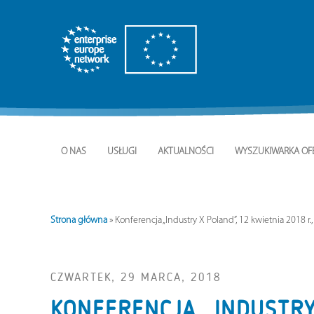
O NAS
USŁUGI
AKTUALNOŚCI
WYSZUKIWARKA OF
Strona główna
»
Konferencja „Industry X Poland”, 12 kwietnia 2018 r.
CZWARTEK, 29 MARCA, 2018
KONFERENCJA „INDUSTRY