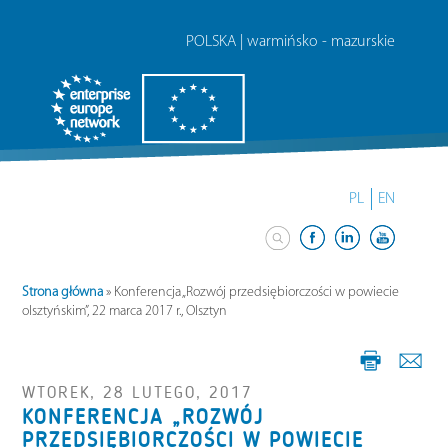
POLSKA | warmińsko - mazurskie
PL
EN
Strona główna
»
Konferencja „Rozwój przedsiębiorczości w powiecie
olsztyńskim”, 22 marca 2017 r., Olsztyn
WTOREK, 28 LUTEGO, 2017
KONFERENCJA „ROZWÓJ
PRZEDSIĘBIORCZOŚCI W POWIECIE