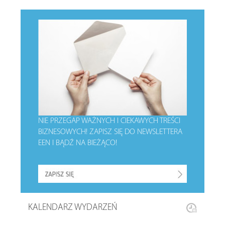
NIE PRZEGAP WAŻNYCH I CIEKAWYCH TREŚCI
BIZNESOWYCH!
ZAPISZ SIĘ DO NEWSLETTERA
EEN I BĄDŹ NA BIEŻĄCO!
KALENDARZ WYDARZEŃ