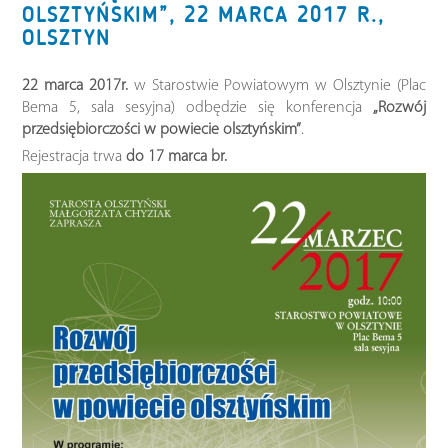
OLSZTYŃSKIM”, 22 MARCA 2017 R.,
OLSZTYN
22 marca 2017r.
w Starostwie Powiatowym w Olsztynie (Plac
Bema 5, sala sesyjna) odbędzie się konferencja
„Rozwój
przedsiębiorczości w powiecie olsztyńskim”
.
Rejestracja trwa
do 17 marca br.