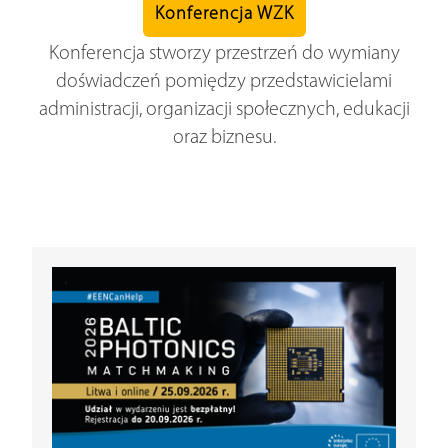
Konferencja WZK
Konferencja stworzy przestrzeń do wymiany
doświadczeń pomiędzy przedstawicielami
administracji, organizacji społecznych, edukacji
oraz biznesu.