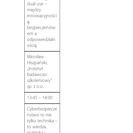
dual use –
między
innowacyjności
ą,
bezpieczeństw
em a
odpowiedzialn
ością
Mirosław
Hiszpański,
„Instytut
badawczo-
szkoleniowy”
sp. z o.o.
13:45 – 14:00
Cyberbezpiecze
ństwo to nie
tylko technika –
to wiedza,
praktyka i