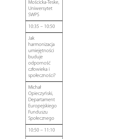
Mościcka-Teske,
Uniwersytet
SWPS
10:35 – 10:50
Jak
harmonizacja
umiejętności
buduje
odporność
człowieka i
społeczności?
Michał
Opieczyński,
Departament
Europejskiego
Funduszu
Społecznego
10:50 – 11:10