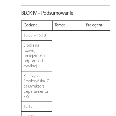
BLOK IV – Podsumowanie
Godzina
Temat
Prelegent
15:00 – 15:10
Środki na
rozwój
umiejętności
odporności
cywilnej
Katarzyna
Smólczyńska, Z-
ca Dyrektora
Departamentu
EFS
15:10