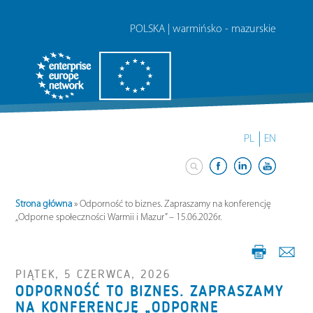
POLSKA | warmińsko - mazurskie
PL
EN
Strona główna
»
Odporność to biznes. Zapraszamy na konferencję
„Odporne społeczności Warmii i Mazur” – 15.06.2026r.
PIĄTEK, 5 CZERWCA, 2026
ODPORNOŚĆ TO BIZNES. ZAPRASZAMY
NA KONFERENCJĘ „ODPORNE