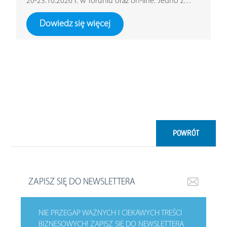
20-23.10.2026 r. w Toruniu oraz on-line. Jedno z…
Dowiedz się więcej
POWRÓT
ZAPISZ SIĘ DO NEWSLETTERA
NIE PRZEGAP WAŻNYCH I CIEKAWYCH TREŚCI
BIZNESOWYCH!
ZAPISZ SIĘ DO NEWSLETTERA