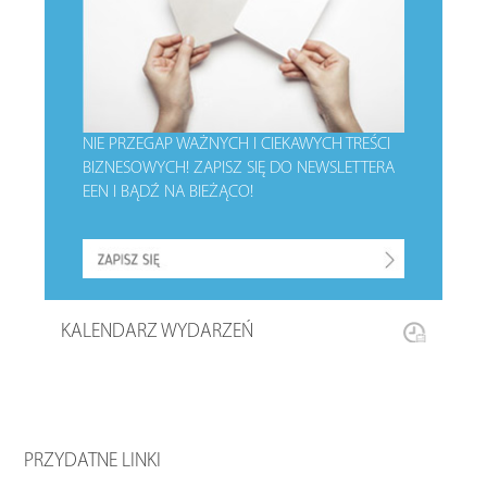
NIE PRZEGAP WAŻNYCH I CIEKAWYCH TREŚCI
BIZNESOWYCH!
ZAPISZ SIĘ DO NEWSLETTERA
EEN I BĄDŹ NA BIEŻĄCO!
KALENDARZ WYDARZEŃ
PRZYDATNE LINKI