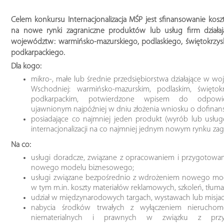
Celem konkursu Internacjonalizacja MŚP jest sfinansowanie ko
na nowe rynki zagraniczne produktów lub usług firm działaj
województw: warmińsko-mazurskiego, podlaskiego, świętokrzyski
podkarpackiego.
Dla kogo:
mikro-, małe lub średnie przedsiębiorstwa działające w w
Wschodniej: warmińsko-mazurskim, podlaskim, świętokr
podkarpackim, potwierdzone wpisem do odpowied
ujawnionym najpóźniej w dniu złożenia wniosku o dofina
posiadające co najmniej jeden produkt (wyrób lub usług
internacjonalizacji na co najmniej jednym nowym rynku za
Na co:
usługi doradcze, związane z opracowaniem i przygotow
nowego modelu biznesowego;
usługi związane bezpośrednio z wdrożeniem nowego mo
w tym m.in. koszty materiałów reklamowych, szkoleń, tłum
udział w międzynarodowych targach, wystawach lub misja
nabycia środków trwałych z wyłączeniem nieruchomo
niematerialnych i prawnych w związku z prz