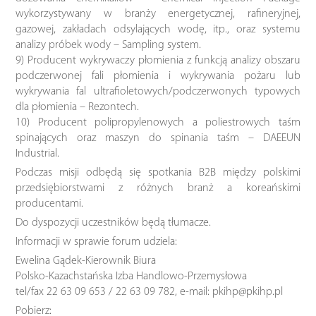
wykorzystywany w branży energetycznej, rafineryjnej,
gazowej, zakładach odsylających wodę, itp., oraz systemu
analizy próbek wody – Sampling system.
9) Producent wykrywaczy płomienia z funkcją analizy obszaru
podczerwonej fali płomienia i wykrywania pożaru lub
wykrywania fal ultrafioletowych/podczerwonych typowych
dla płomienia – Rezontech.
10) Producent polipropylenowych a poliestrowych taśm
spinających oraz maszyn do spinania taśm – DAEEUN
Industrial.
Podczas misji odbędą się spotkania B2B między polskimi
przedsiębiorstwami z różnych branż a koreańskimi
producentami.
Do dyspozycji uczestników będą tłumacze.
Informacji w sprawie forum udziela:
Ewelina Gądek-Kierownik Biura
Polsko-Kazachstańska Izba Handlowo-Przemysłowa
tel/fax 22 63 09 653 / 22 63 09 782, e-mail: pkihp@pkihp.pl
Pobierz: