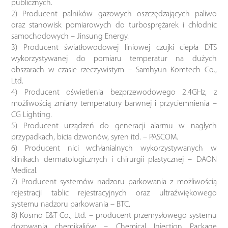
publicznych.
2) Producent palników gazowych oszczędzających paliwo
oraz stanowisk pomiarowych do turbosprężarek i chłodnic
samochodowych – Jinsung Energy.
3) Producent światłowodowej liniowej czujki ciepła DTS
wykorzystywanej do pomiaru temperatur na dużych
obszarach w czasie rzeczywistym – Samhyun Komtech Co.,
Ltd.
4) Producent oświetlenia bezprzewodowego 2.4GHz, z
możliwością zmiany temperatury barwnej i przyciemnienia –
CG Lighting.
5) Producent urządzeń do generacji alarmu w nagłych
przypadkach, bicia dzwonów, syren itd. – PASCOM.
6) Producent nici wchłanialnych wykorzystywanych w
klinikach dermatologicznych i chirurgii plastycznej – DAON
Medical.
7) Producent systemów nadzoru parkowania z możliwością
rejestracji tablic rejestracyjnych oraz ultraźwiękowego
systemu nadzoru parkowania – BTC.
8) Kosmo E&T Co., Ltd. – producent przemysłowego systemu
dozowania chemikaliów – Chemical Injection Package