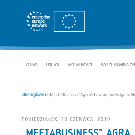
O NAS
USŁUGI
AKTUALNOŚCI
WYSZUKIWARKA OF
Strona główna
»
„MEET4BUSINESS” Agra 2019 w Gornja Radgona, Sł
PONIEDZIAŁEK, 10 CZERWCA, 2019
„MEET4BUSINESS” AGRA