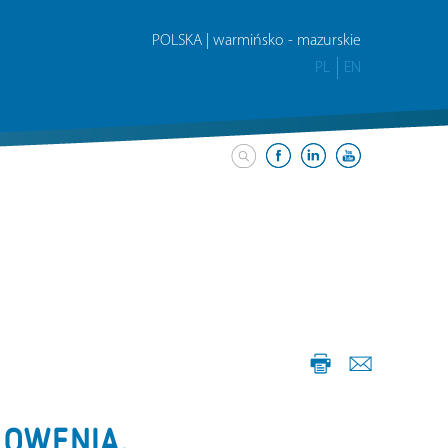
POLSKA | warmińsko - mazurskie
PL
EN
ŁOWENIA.