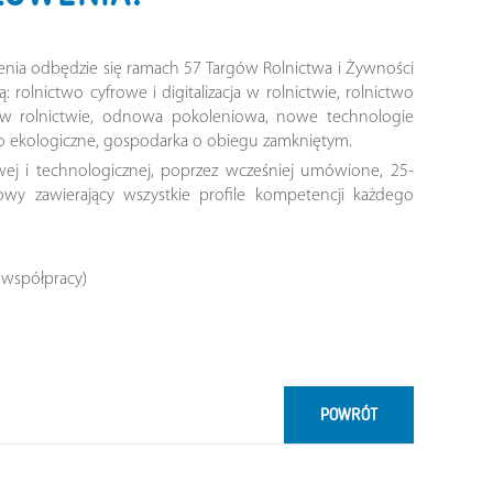
nia odbędzie się ramach 57 Targów Rolnictwa i Żywności
olnictwo cyfrowe i digitalizacja w rolnictwie, rolnictwo
w rolnictwie, odnowa pokoleniowa, nowe technologie
two ekologiczne, gospodarka o obiegu zamkniętym.
wej i technologicznej, poprzez wcześniej umówione, 25-
owy zawierający wszystkie profile kompetencji każdego
l współpracy)
POWRÓT