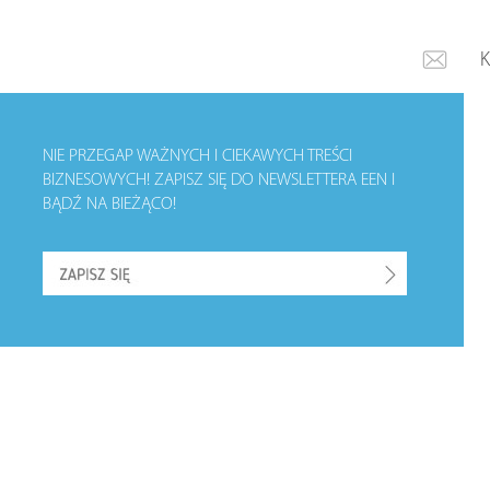
NIE PRZEGAP WAŻNYCH I CIEKAWYCH TREŚCI
BIZNESOWYCH!
ZAPISZ SIĘ DO NEWSLETTERA EEN I
BĄDŹ NA BIEŻĄCO!