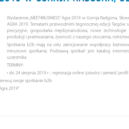
Wydarzenie „MEET4BUSINESS” Agra 2019 w Gornja Radgona, Słowe
AGRA 2019. Tematami przewodnimi tegorocznej edycji Targów są: r
precyzyjne, gospodarka międzynarodowa, nowe technologie 
produkcji i przetwarzania, żywność z naszego otoczenia, rolnic
Spotkania b2b mają na celu zainicjowanie współpracy bizneso
minutowe spotkania. Podstawą spotkań jest katalog internet
uczestnika.
TERMINY:
• do 24 sierpnia 2019 r .: rejestracja online (utwórz i zamieść profi
arezerwuj swoje spotkanie b2b
 Agra 2019”