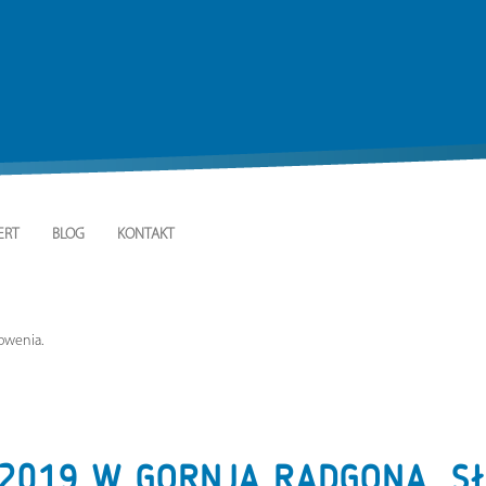
ERT
BLOG
KONTAKT
owenia.
 2019 W GORNJA RADGONA, S