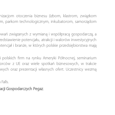
izacjom otoczenia biznesu (izbom, klastrom, związkom
nym, parkom technologicznym, inkubatorom, samorządom
lowań związanych z wymianą i współpracą gospodarczą, a
zedstawienie potencjału, atrakcji i walorów inwestycyjnych
tencjał i branże, w których polskie przedsiębiorstwa mają
i polskich firm na rynku Ameryki Północnej, seminarium
orców z UE oraz wiele spotkań biznesowych, w trakcie
ych oraz prezentacji własnych ofert. Uczestnicy wezmą
Falls.
acji Gospodarczych Pegaz
.