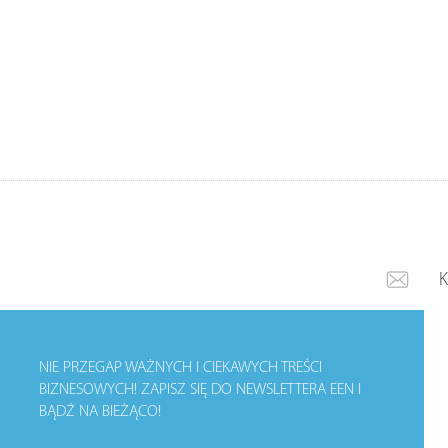
NIE PRZEGAP WAŻNYCH I CIEKAWYCH TREŚCI
BIZNESOWYCH!
ZAPISZ SIĘ DO NEWSLETTERA EEN I
BĄDŹ NA BIEŻĄCO!