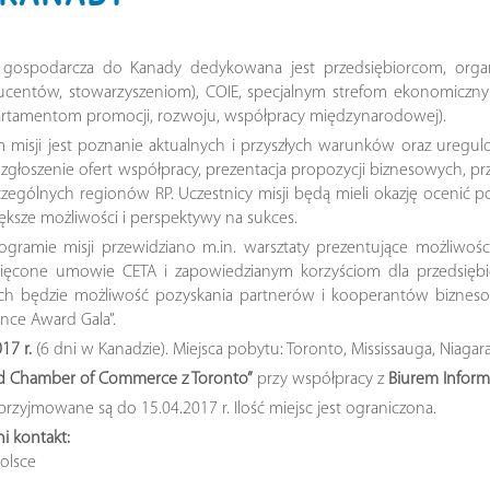
a gospodarcza do Kanady dedykowana jest przedsiębiorcom, organ
ucentów, stowarzyszeniom), COIE, specjalnym strefom ekonomicz
rtamentom promocji, rozwoju, współpracy międzynarodowej).
 misji jest poznanie aktualnych i przyszłych warunków oraz uregu
 zgłoszenie ofert współpracy, prezentacja propozycji biznesowych, pr
zególnych regionów RP. Uczestnicy misji będą mieli okazję ocenić po
ększe możliwości i perspektywy na sukces.
gramie misji przewidziano m.in. warsztaty prezentujące możliwośc
ięcone umowie CETA i zapowiedzianym korzyściom dla przedsiębi
ch będzie możliwość pozyskania partnerów i kooperantów biznesow
ence Award Gala”.
17 r.
(6 dni w Kanadzie). Miejsca pobytu: Toronto, Mississauga, Niagara 
nd Chamber of Commerce z Toronto”
przy współpracy z
Biurem Inform
 przyjmowane są do 15.04.2017 r. Ilość miejsc jest ograniczona.
i kontakt:
olsce