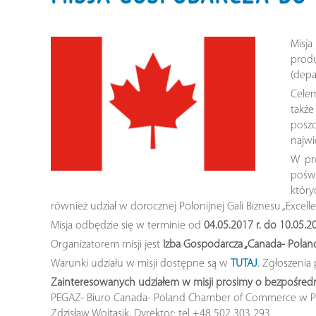
Misj
prod
(depa
Celem
także
poszc
najwi
W pro
pośw
który
również udział w dorocznej Polonijnej Gali Biznesu „Excell
Misja odbędzie się w terminie od
04.05.2017 r. do 10.05.20
Organizatorem misji jest
Izba Gospodarcza „Canada- Pola
Warunki udziału w misji dostępne są w
TUTAJ
. Zgłoszenia
Zainteresowanych udziałem w misji prosimy o bezpośredn
PEGAZ- Biuro Canada- Poland Chamber of Commerce w P
Zdzisław Wojtasik, Dyrektor; tel +48 502 303 293