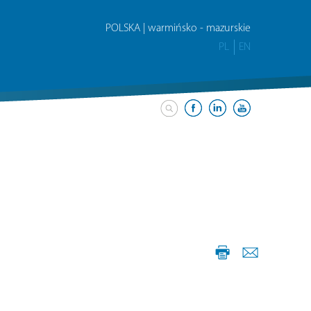
POLSKA | warmińsko - mazurskie
PL
EN