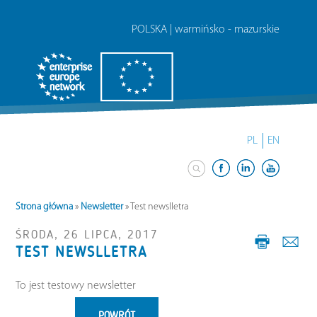
POLSKA | warmińsko - mazurskie
PL
EN
Strona główna
»
Newsletter
»
Test newslletra
ŚRODA, 26 LIPCA, 2017
TEST NEWSLLETRA
To jest testowy newsletter
POWRÓT