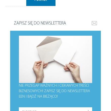
ZAPISZ SIĘ DO NEWSLETTERA
NIE PRZEGAP WAŻNYCH I CIEKAWYCH TREŚCI
BIZNESOWYCH!
ZAPISZ SIĘ DO NEWSLETTERA
EEN I BĄDŹ NA BIEŻĄCO!