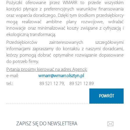
Pożyczki oferowane przez WMARR to przede wszystkim
korzyści płynące z preferencyjnych warunków finansowania
oraz wsparcia doradczego. Dzięki tym środkom przedsiębiorcy
mogą realizować ambitne plany rozwojowe, wdrażać
innowacje oraz minimalizować koszty związane z cyfryzacją i
ekologiczną transformacją.
Przedsiębiorców zainteresowanych szczegółowymi
informacjami zapraszamy do kontaktu z naszymi doradcami,
którzy pomogą dobrać optymalne rozwiązanie dopasowane
do potrzeb firmy.
Pytania prosimy kierować na adres Agencji:
e-mail:
wmarr@wmarr.olsztyn.pl
tel.: 89 521 12 79, 89 521 12 89
POWRÓT
ZAPISZ SIĘ DO NEWSLETTERA