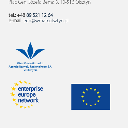
Plac Gen. Józefa Bema 3, 10-516 Olsztyn
tel.: +48
89 521 12 64
e-mail:
een@wmarr.olsztyn.pl