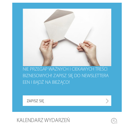
NIE PRZEGAP WAŻNYCH I CIEKAWYCH TREŚCI
BIZNESOWYCH!
ZAPISZ SIĘ DO NEWSLETTERA
EEN I BĄDŹ NA BIEŻĄCO!
KALENDARZ WYDARZEŃ