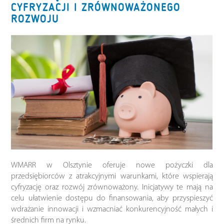
CYFRYZACJI I ZRÓWNOWAŻONEGO
ROZWOJU
WMARR w Olsztynie oferuje nowe pożyczki dla
przedsiębiorców z atrakcyjnymi warunkami, które wspierają
cyfryzację oraz rozwój zrównoważony. Inicjatywy te mają na
celu ułatwienie dostępu do finansowania, aby przyspieszyć
wdrażanie innowacji i wzmacniać konkurencyjność małych i
średnich firm na rynku.