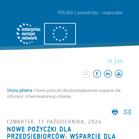
POLSKA | warmińsko - mazurskie
PL
EN
Strona główna
»
Nowe pożyczki dla przedsiębiorców: wsparcie dla
cyfryzacji i zrównoważonego rozwoju
CZWARTEK, 31 PAŹDZIERNIKA, 2024
NOWE POŻYCZKI DLA
PRZEDSIĘBIORCÓW: WSPARCIE DLA