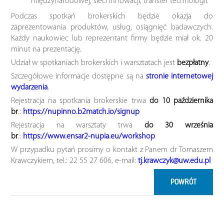
międzynarodowej, sieci innowacji, transfer technologii.
Podczas spotkań brokerskich będzie okazja do
zaprezentowania produktów, usług, osiągnięć badawczych.
Każdy naukowiec lub reprezentant firmy będzie miał ok. 20
minut na prezentację.
Udział w spotkaniach brokerskich i warsztatach jest
bezpłatny
.
Szczegółowe informacje dostępne są na
stronie internetowej
wydarzenia
.
Rejestracja na spotkania brokerskie trwa
do 10 października
br
.:
https://nupinno.b2match.io/signup
Rejestracja na warsztaty trwa
do 30 września
br
.:
https://www.ensar2-nupia.eu/workshop
W przypadku pytań prosimy o kontakt z Panem dr Tomaszem
Krawczykiem, tel.: 22 55 27 606, e-mail:
tj.krawczyk@uw.edu.pl
POWRÓT