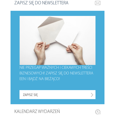
ZAPISZ SIĘ DO NEWSLETTERA
NIE PRZEGAP WAŻNYCH I CIEKAWYCH TREŚCI
BIZNESOWYCH!
ZAPISZ SIĘ DO NEWSLETTERA
EEN I BĄDŹ NA BIEŻĄCO!
KALENDARZ WYDARZEŃ