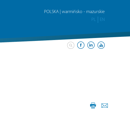
POLSKA | warmińsko - mazurskie
PL
EN