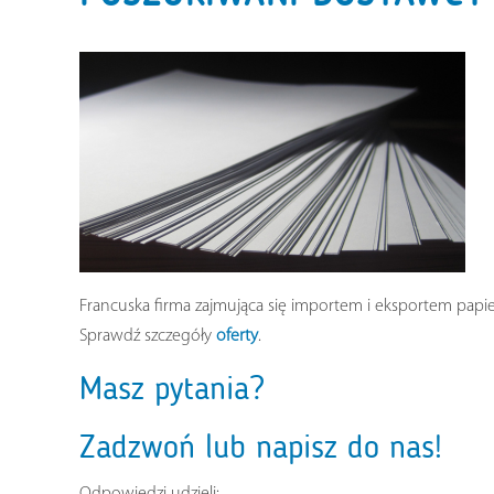
Francuska firma zajmująca się importem i eksportem pa
Sprawdź szczegóły
oferty
.
Masz pytania?
Zadzwoń lub napisz do nas!