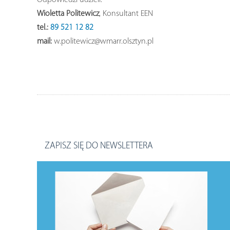
Odpowiedzi udzieli:
Wioletta Politewicz
, Konsultant EEN
tel.:
89 521 12 82
mail:
w.politewicz@wmarr.olsztyn.pl
ZAPISZ SIĘ DO NEWSLETTERA