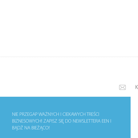
NIE PRZEGAP WAŻNYCH I CIEKAWYCH TREŚCI
BIZNESOWYCH!
ZAPISZ SIĘ DO NEWSLETTERA EEN I
BĄDŹ NA BIEŻĄCO!