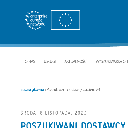
O NAS
USŁUGI
AKTUALNOŚCI
WYSZUKIWARKA OF
Strona główna
»
Poszukiwani dostawcy papieru A4
ŚRODA, 8 LISTOPADA, 2023
POSZUKIWANI DOSTAWCY 