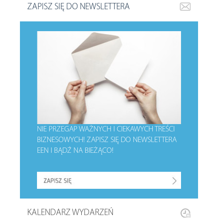
ZAPISZ SIĘ DO NEWSLETTERA
NIE PRZEGAP WAŻNYCH I CIEKAWYCH TREŚCI
BIZNESOWYCH!
ZAPISZ SIĘ DO NEWSLETTERA
EEN I BĄDŹ NA BIEŻĄCO!
KALENDARZ WYDARZEŃ